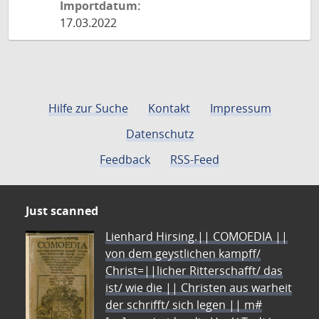
Importdatum:
17.03.2022
Hilfe zur Suche
Kontakt
Impressum
Datenschutz
Feedback
RSS-Feed
Just scanned
Lienhard Hirsing.|| COMOEDIA ||
von dem geystlichen kampff/
Christ=||licher Ritterschafft/ das
ist/ wie die || Christen aus warheit
der schrifft/ sich legen || m#