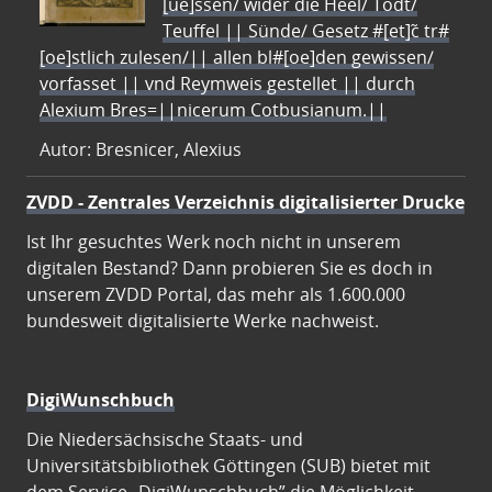
[ue]ssen/ wider die Heel/ Todt/
Teuffel || Sünde/ Gesetz #[et]c̃ tr#
[oe]stlich zulesen/|| allen bl#[oe]den gewissen/
vorfasset || vnd Reymweis gestellet || durch
Alexium Bres=||nicerum Cotbusianum.||
Autor: Bresnicer, Alexius
ZVDD - Zentrales Verzeichnis digitalisierter Drucke
Ist Ihr gesuchtes Werk noch nicht in unserem
digitalen Bestand? Dann probieren Sie es doch in
unserem ZVDD Portal, das mehr als 1.600.000
bundesweit digitalisierte Werke nachweist.
DigiWunschbuch
Die Niedersächsische Staats- und
Universitätsbibliothek Göttingen (SUB) bietet mit