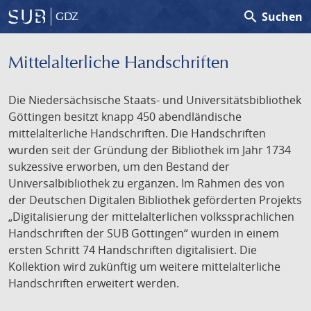
search
Suchen
GDZ
Mittelalterliche Handschriften
Die Niedersächsische Staats- und Universitätsbibliothek
Göttingen besitzt knapp 450 abendländische
mittelalterliche Handschriften. Die Handschriften
wurden seit der Gründung der Bibliothek im Jahr 1734
sukzessive erworben, um den Bestand der
Universalbibliothek zu ergänzen. Im Rahmen des von
der Deutschen Digitalen Bibliothek geförderten Projekts
„Digitalisierung der mittelalterlichen volkssprachlichen
Handschriften der SUB Göttingen“ wurden in einem
ersten Schritt 74 Handschriften digitalisiert. Die
Kollektion wird zukünftig um weitere mittelalterliche
Handschriften erweitert werden.