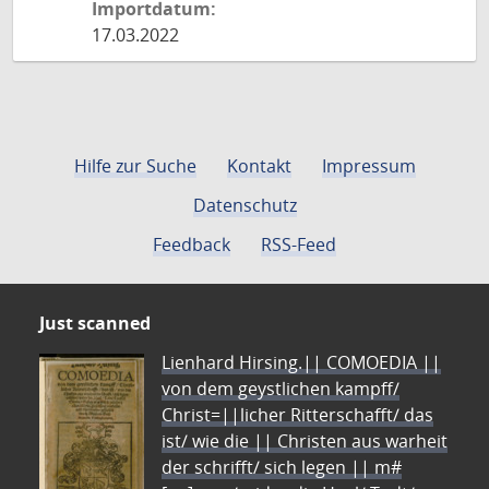
Importdatum:
17.03.2022
Hilfe zur Suche
Kontakt
Impressum
Datenschutz
Feedback
RSS-Feed
Just scanned
Lienhard Hirsing.|| COMOEDIA ||
von dem geystlichen kampff/
Christ=||licher Ritterschafft/ das
ist/ wie die || Christen aus warheit
der schrifft/ sich legen || m#