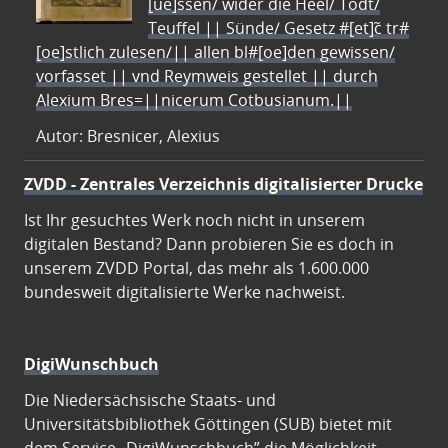
[ue]ssen/ wider die Heel/ Todt/
Teuffel || Sünde/ Gesetz #[et]c̃ tr#
[oe]stlich zulesen/|| allen bl#[oe]den gewissen/
vorfasset || vnd Reymweis gestellet || durch
Alexium Bres=||nicerum Cotbusianum.||
Autor: Bresnicer, Alexius
ZVDD - Zentrales Verzeichnis digitalisierter Drucke
Ist Ihr gesuchtes Werk noch nicht in unserem
digitalen Bestand? Dann probieren Sie es doch in
unserem ZVDD Portal, das mehr als 1.600.000
bundesweit digitalisierte Werke nachweist.
DigiWunschbuch
Die Niedersächsische Staats- und
Universitätsbibliothek Göttingen (SUB) bietet mit