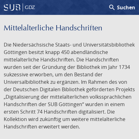
search
Suchen
GDZ
Mittelalterliche Handschriften
Die Niedersächsische Staats- und Universitätsbibliothek
Göttingen besitzt knapp 450 abendländische
mittelalterliche Handschriften. Die Handschriften
wurden seit der Gründung der Bibliothek im Jahr 1734
sukzessive erworben, um den Bestand der
Universalbibliothek zu ergänzen. Im Rahmen des von
der Deutschen Digitalen Bibliothek geförderten Projekts
„Digitalisierung der mittelalterlichen volkssprachlichen
Handschriften der SUB Göttingen“ wurden in einem
ersten Schritt 74 Handschriften digitalisiert. Die
Kollektion wird zukünftig um weitere mittelalterliche
Handschriften erweitert werden.