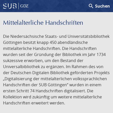
search
Suchen
GDZ
Mittelalterliche Handschriften
Die Niedersächsische Staats- und Universitätsbibliothek
Göttingen besitzt knapp 450 abendländische
mittelalterliche Handschriften. Die Handschriften
wurden seit der Gründung der Bibliothek im Jahr 1734
sukzessive erworben, um den Bestand der
Universalbibliothek zu ergänzen. Im Rahmen des von
der Deutschen Digitalen Bibliothek geförderten Projekts
„Digitalisierung der mittelalterlichen volkssprachlichen
Handschriften der SUB Göttingen“ wurden in einem
ersten Schritt 74 Handschriften digitalisiert. Die
Kollektion wird zukünftig um weitere mittelalterliche
Handschriften erweitert werden.