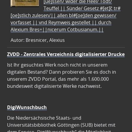
[ue]ssen/ wider die Heel/ Todt/
Teuffel || Sünde/ Gesetz #[et]c̃ tr#
[oe]stlich zulesen/|| allen bl#[oe]den gewissen/
vorfasset || vnd Reymweis gestellet || durch
Alexium Bres=||nicerum Cotbusianum.||
Autor: Bresnicer, Alexius
ZVDD - Zentrales Verzeichnis digitalisierter Drucke
Ist Ihr gesuchtes Werk noch nicht in unserem
digitalen Bestand? Dann probieren Sie es doch in
unserem ZVDD Portal, das mehr als 1.600.000
bundesweit digitalisierte Werke nachweist.
DigiWunschbuch
Die Niedersächsische Staats- und
Universitätsbibliothek Göttingen (SUB) bietet mit