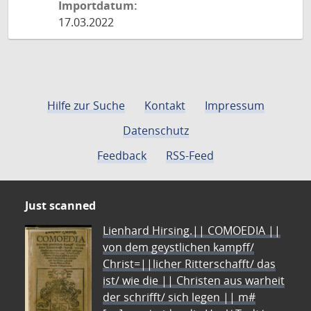
Importdatum:
17.03.2022
Hilfe zur Suche
Kontakt
Impressum
Datenschutz
Feedback
RSS-Feed
Just scanned
Lienhard Hirsing.|| COMOEDIA ||
von dem geystlichen kampff/
Christ=||licher Ritterschafft/ das
ist/ wie die || Christen aus warheit
der schrifft/ sich legen || m#