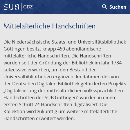
search
Suchen
GDZ
Mittelalterliche Handschriften
Die Niedersächsische Staats- und Universitätsbibliothek
Göttingen besitzt knapp 450 abendländische
mittelalterliche Handschriften. Die Handschriften
wurden seit der Gründung der Bibliothek im Jahr 1734
sukzessive erworben, um den Bestand der
Universalbibliothek zu ergänzen. Im Rahmen des von
der Deutschen Digitalen Bibliothek geförderten Projekts
„Digitalisierung der mittelalterlichen volkssprachlichen
Handschriften der SUB Göttingen“ wurden in einem
ersten Schritt 74 Handschriften digitalisiert. Die
Kollektion wird zukünftig um weitere mittelalterliche
Handschriften erweitert werden.