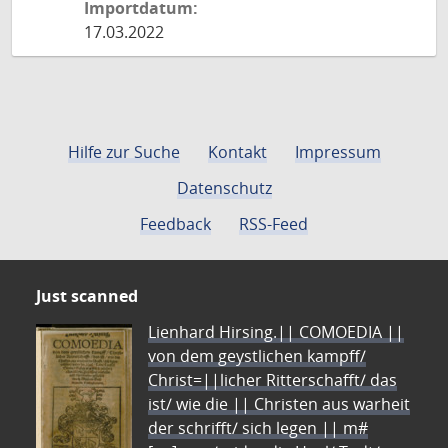
Importdatum:
17.03.2022
Hilfe zur Suche
Kontakt
Impressum
Datenschutz
Feedback
RSS-Feed
Just scanned
Lienhard Hirsing.|| COMOEDIA ||
von dem geystlichen kampff/
Christ=||licher Ritterschafft/ das
ist/ wie die || Christen aus warheit
der schrifft/ sich legen || m#