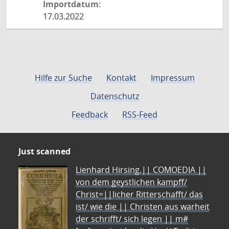
Importdatum:
17.03.2022
Hilfe zur Suche
Kontakt
Impressum
Datenschutz
Feedback
RSS-Feed
Just scanned
Lienhard Hirsing.|| COMOEDIA ||
von dem geystlichen kampff/
Christ=||licher Ritterschafft/ das
ist/ wie die || Christen aus warheit
der schrifft/ sich legen || m#