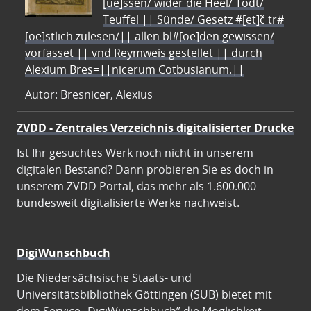
[ue]ssen/ wider die Heel/ Todt/
Teuffel || Sünde/ Gesetz #[et]c̃ tr#
[oe]stlich zulesen/|| allen bl#[oe]den gewissen/
vorfasset || vnd Reymweis gestellet || durch
Alexium Bres=||nicerum Cotbusianum.||
Autor: Bresnicer, Alexius
ZVDD - Zentrales Verzeichnis digitalisierter Drucke
Ist Ihr gesuchtes Werk noch nicht in unserem
digitalen Bestand? Dann probieren Sie es doch in
unserem ZVDD Portal, das mehr als 1.600.000
bundesweit digitalisierte Werke nachweist.
DigiWunschbuch
Die Niedersächsische Staats- und
Universitätsbibliothek Göttingen (SUB) bietet mit