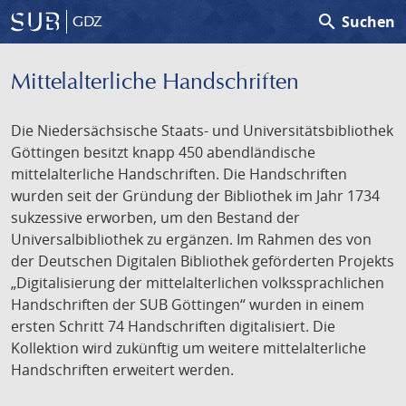
search
Suchen
GDZ
Mittelalterliche Handschriften
Die Niedersächsische Staats- und Universitätsbibliothek
Göttingen besitzt knapp 450 abendländische
mittelalterliche Handschriften. Die Handschriften
wurden seit der Gründung der Bibliothek im Jahr 1734
sukzessive erworben, um den Bestand der
Universalbibliothek zu ergänzen. Im Rahmen des von
der Deutschen Digitalen Bibliothek geförderten Projekts
„Digitalisierung der mittelalterlichen volkssprachlichen
Handschriften der SUB Göttingen“ wurden in einem
ersten Schritt 74 Handschriften digitalisiert. Die
Kollektion wird zukünftig um weitere mittelalterliche
Handschriften erweitert werden.