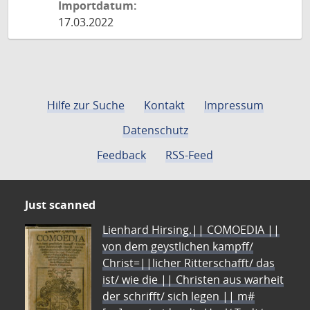
Importdatum:
17.03.2022
Hilfe zur Suche
Kontakt
Impressum
Datenschutz
Feedback
RSS-Feed
Just scanned
Lienhard Hirsing.|| COMOEDIA ||
von dem geystlichen kampff/
Christ=||licher Ritterschafft/ das
ist/ wie die || Christen aus warheit
der schrifft/ sich legen || m#