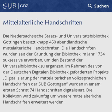
search
Suchen
GDZ
Mittelalterliche Handschriften
Die Niedersächsische Staats- und Universitätsbibliothek
Göttingen besitzt knapp 450 abendländische
mittelalterliche Handschriften. Die Handschriften
wurden seit der Gründung der Bibliothek im Jahr 1734
sukzessive erworben, um den Bestand der
Universalbibliothek zu ergänzen. Im Rahmen des von
der Deutschen Digitalen Bibliothek geförderten Projekts
„Digitalisierung der mittelalterlichen volkssprachlichen
Handschriften der SUB Göttingen“ wurden in einem
ersten Schritt 74 Handschriften digitalisiert. Die
Kollektion wird zukünftig um weitere mittelalterliche
Handschriften erweitert werden.