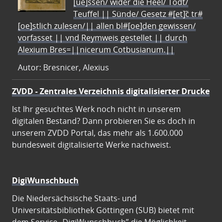
[ue]ssen/ wider die Heel/ Todt/
Teuffel || Sünde/ Gesetz #[et]c̃ tr#
[oe]stlich zulesen/|| allen bl#[oe]den gewissen/
vorfasset || vnd Reymweis gestellet || durch
Alexium Bres=||nicerum Cotbusianum.||
Autor: Bresnicer, Alexius
ZVDD - Zentrales Verzeichnis digitalisierter Drucke
Ist Ihr gesuchtes Werk noch nicht in unserem
digitalen Bestand? Dann probieren Sie es doch in
unserem ZVDD Portal, das mehr als 1.600.000
bundesweit digitalisierte Werke nachweist.
DigiWunschbuch
Die Niedersächsische Staats- und
Universitätsbibliothek Göttingen (SUB) bietet mit