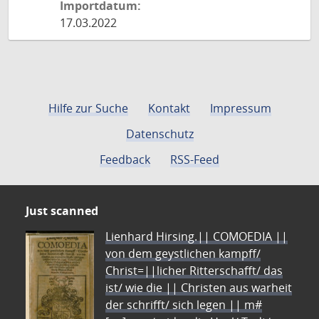
Importdatum:
17.03.2022
Hilfe zur Suche
Kontakt
Impressum
Datenschutz
Feedback
RSS-Feed
Just scanned
Lienhard Hirsing.|| COMOEDIA ||
von dem geystlichen kampff/
Christ=||licher Ritterschafft/ das
ist/ wie die || Christen aus warheit
der schrifft/ sich legen || m#