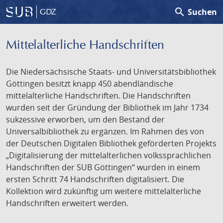
search
Suchen
GDZ
Mittelalterliche Handschriften
Die Niedersächsische Staats- und Universitätsbibliothek
Göttingen besitzt knapp 450 abendländische
mittelalterliche Handschriften. Die Handschriften
wurden seit der Gründung der Bibliothek im Jahr 1734
sukzessive erworben, um den Bestand der
Universalbibliothek zu ergänzen. Im Rahmen des von
der Deutschen Digitalen Bibliothek geförderten Projekts
„Digitalisierung der mittelalterlichen volkssprachlichen
Handschriften der SUB Göttingen“ wurden in einem
ersten Schritt 74 Handschriften digitalisiert. Die
Kollektion wird zukünftig um weitere mittelalterliche
Handschriften erweitert werden.