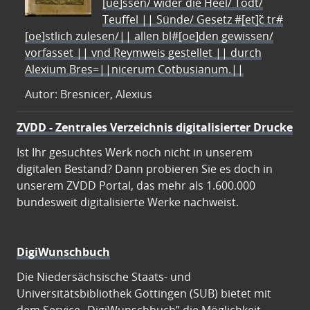
[ue]ssen/ wider die Heel/ Todt/
Teuffel || Sünde/ Gesetz #[et]c̃ tr#
[oe]stlich zulesen/|| allen bl#[oe]den gewissen/
vorfasset || vnd Reymweis gestellet || durch
Alexium Bres=||nicerum Cotbusianum.||
Autor: Bresnicer, Alexius
ZVDD - Zentrales Verzeichnis digitalisierter Drucke
Ist Ihr gesuchtes Werk noch nicht in unserem
digitalen Bestand? Dann probieren Sie es doch in
unserem ZVDD Portal, das mehr als 1.600.000
bundesweit digitalisierte Werke nachweist.
DigiWunschbuch
Die Niedersächsische Staats- und
Universitätsbibliothek Göttingen (SUB) bietet mit