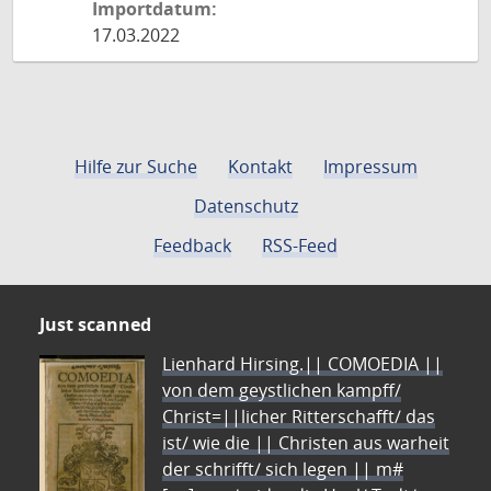
Importdatum:
17.03.2022
Hilfe zur Suche
Kontakt
Impressum
Datenschutz
Feedback
RSS-Feed
Just scanned
Lienhard Hirsing.|| COMOEDIA ||
von dem geystlichen kampff/
Christ=||licher Ritterschafft/ das
ist/ wie die || Christen aus warheit
der schrifft/ sich legen || m#