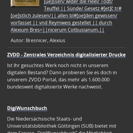
[ue]ssen/ wider die Heel/ Todt/
Teuffel || Sünde/ Gesetz #[et]c̃ tr#
[oe]stlich zulesen/|| allen bl#[oe]den gewissen/
vorfasset || vnd Reymweis gestellet || durch
Alexium Bres=||nicerum Cotbusianum.||
Autor: Bresnicer, Alexius
ZVDD - Zentrales Verzeichnis digitalisierter Drucke
Ist Ihr gesuchtes Werk noch nicht in unserem
digitalen Bestand? Dann probieren Sie es doch in
unserem ZVDD Portal, das mehr als 1.600.000
bundesweit digitalisierte Werke nachweist.
DigiWunschbuch
Die Niedersächsische Staats- und
Universitätsbibliothek Göttingen (SUB) bietet mit