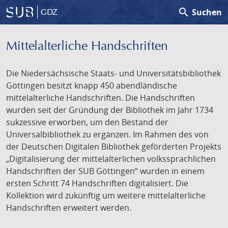
search
Suchen
GDZ
Mittelalterliche Handschriften
Die Niedersächsische Staats- und Universitätsbibliothek
Göttingen besitzt knapp 450 abendländische
mittelalterliche Handschriften. Die Handschriften
wurden seit der Gründung der Bibliothek im Jahr 1734
sukzessive erworben, um den Bestand der
Universalbibliothek zu ergänzen. Im Rahmen des von
der Deutschen Digitalen Bibliothek geförderten Projekts
„Digitalisierung der mittelalterlichen volkssprachlichen
Handschriften der SUB Göttingen“ wurden in einem
ersten Schritt 74 Handschriften digitalisiert. Die
Kollektion wird zukünftig um weitere mittelalterliche
Handschriften erweitert werden.