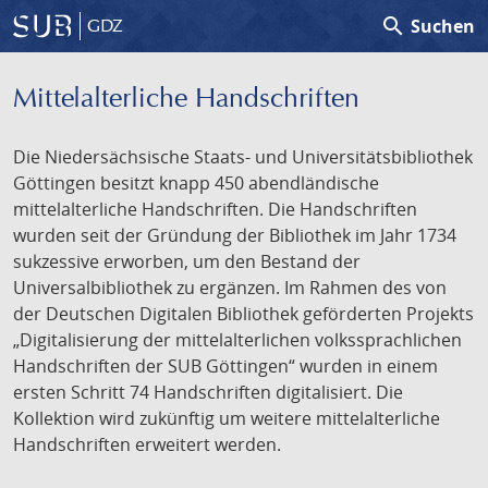
search
Suchen
GDZ
Mittelalterliche Handschriften
Die Niedersächsische Staats- und Universitätsbibliothek
Göttingen besitzt knapp 450 abendländische
mittelalterliche Handschriften. Die Handschriften
wurden seit der Gründung der Bibliothek im Jahr 1734
sukzessive erworben, um den Bestand der
Universalbibliothek zu ergänzen. Im Rahmen des von
der Deutschen Digitalen Bibliothek geförderten Projekts
„Digitalisierung der mittelalterlichen volkssprachlichen
Handschriften der SUB Göttingen“ wurden in einem
ersten Schritt 74 Handschriften digitalisiert. Die
Kollektion wird zukünftig um weitere mittelalterliche
Handschriften erweitert werden.