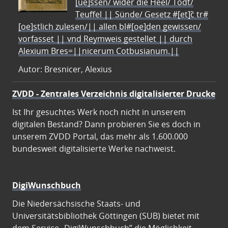
[ue]ssen/ wider die Heel/ Todt/
Teuffel || Sünde/ Gesetz #[et]c̃ tr#
[oe]stlich zulesen/|| allen bl#[oe]den gewissen/
vorfasset || vnd Reymweis gestellet || durch
Alexium Bres=||nicerum Cotbusianum.||
Autor: Bresnicer, Alexius
ZVDD - Zentrales Verzeichnis digitalisierter Drucke
Ist Ihr gesuchtes Werk noch nicht in unserem
digitalen Bestand? Dann probieren Sie es doch in
unserem ZVDD Portal, das mehr als 1.600.000
bundesweit digitalisierte Werke nachweist.
DigiWunschbuch
Die Niedersächsische Staats- und
Universitätsbibliothek Göttingen (SUB) bietet mit