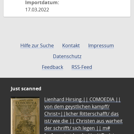
Importdatum:
17.03.2022
Hilfe zur Suche
Kontakt
Impressum
Datenschutz
Feedback
RSS-Feed
Just scanned
Lienhard Hirsing.|| COMOEDIA ||
von dem geystlichen kampff/
Christ=||licher Ritterschafft/ das
ist/ wie die || Christen aus warheit
der schrifft/ sich legen || m#