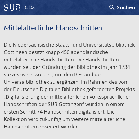
search
Suchen
GDZ
Mittelalterliche Handschriften
Die Niedersächsische Staats- und Universitätsbibliothek
Göttingen besitzt knapp 450 abendländische
mittelalterliche Handschriften. Die Handschriften
wurden seit der Gründung der Bibliothek im Jahr 1734
sukzessive erworben, um den Bestand der
Universalbibliothek zu ergänzen. Im Rahmen des von
der Deutschen Digitalen Bibliothek geförderten Projekts
„Digitalisierung der mittelalterlichen volkssprachlichen
Handschriften der SUB Göttingen“ wurden in einem
ersten Schritt 74 Handschriften digitalisiert. Die
Kollektion wird zukünftig um weitere mittelalterliche
Handschriften erweitert werden.