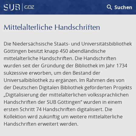
search
Suchen
GDZ
Mittelalterliche Handschriften
Die Niedersächsische Staats- und Universitätsbibliothek
Göttingen besitzt knapp 450 abendländische
mittelalterliche Handschriften. Die Handschriften
wurden seit der Gründung der Bibliothek im Jahr 1734
sukzessive erworben, um den Bestand der
Universalbibliothek zu ergänzen. Im Rahmen des von
der Deutschen Digitalen Bibliothek geförderten Projekts
„Digitalisierung der mittelalterlichen volkssprachlichen
Handschriften der SUB Göttingen“ wurden in einem
ersten Schritt 74 Handschriften digitalisiert. Die
Kollektion wird zukünftig um weitere mittelalterliche
Handschriften erweitert werden.