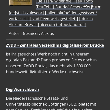
[ue]ssen/ wider die Heel/ Todt/
Teuffel || Sünde/ Gesetz #[et]c̃ tr#
[oe]stlich zulesen/|| allen bl#[oe]den gewissen/
vorfasset || vnd Reymweis gestellet || durch
Alexium Bres=||nicerum Cotbusianum.||
Autor: Bresnicer, Alexius
ZVDD - Zentrales Verzeichnis digitalisierter Drucke
Ist Ihr gesuchtes Werk noch nicht in unserem
digitalen Bestand? Dann probieren Sie es doch in
unserem ZVDD Portal, das mehr als 1.600.000
bundesweit digitalisierte Werke nachweist.
DigiWunschbuch
Die Niedersächsische Staats- und
Universitätsbibliothek Göttingen (SUB) bietet mit