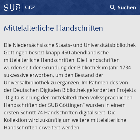
search
Suchen
GDZ
Mittelalterliche Handschriften
Die Niedersächsische Staats- und Universitätsbibliothek
Göttingen besitzt knapp 450 abendländische
mittelalterliche Handschriften. Die Handschriften
wurden seit der Gründung der Bibliothek im Jahr 1734
sukzessive erworben, um den Bestand der
Universalbibliothek zu ergänzen. Im Rahmen des von
der Deutschen Digitalen Bibliothek geförderten Projekts
„Digitalisierung der mittelalterlichen volkssprachlichen
Handschriften der SUB Göttingen“ wurden in einem
ersten Schritt 74 Handschriften digitalisiert. Die
Kollektion wird zukünftig um weitere mittelalterliche
Handschriften erweitert werden.