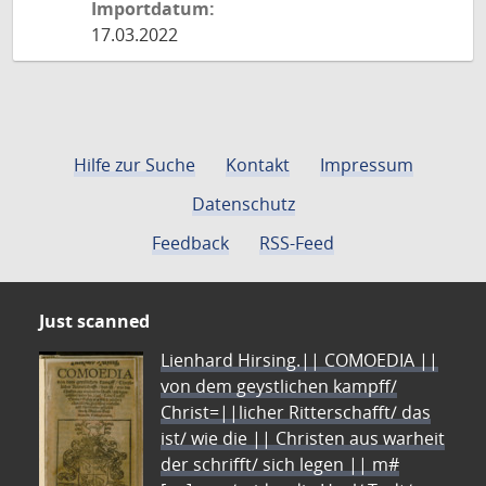
Importdatum:
17.03.2022
Hilfe zur Suche
Kontakt
Impressum
Datenschutz
Feedback
RSS-Feed
Just scanned
Lienhard Hirsing.|| COMOEDIA ||
von dem geystlichen kampff/
Christ=||licher Ritterschafft/ das
ist/ wie die || Christen aus warheit
der schrifft/ sich legen || m#