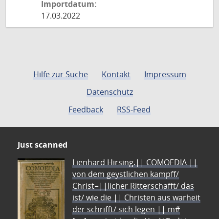
Importdatum:
17.03.2022
Hilfe zur Suche
Kontakt
Impressum
Datenschutz
Feedback
RSS-Feed
Just scanned
Lienhard Hirsing.|| COMOEDIA ||
von dem geystlichen kampff/
Christ=||licher Ritterschafft/ das
ist/ wie die || Christen aus warheit
der schrifft/ sich legen || m#