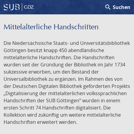
search
Suchen
GDZ
Mittelalterliche Handschriften
Die Niedersächsische Staats- und Universitätsbibliothek
Göttingen besitzt knapp 450 abendländische
mittelalterliche Handschriften. Die Handschriften
wurden seit der Gründung der Bibliothek im Jahr 1734
sukzessive erworben, um den Bestand der
Universalbibliothek zu ergänzen. Im Rahmen des von
der Deutschen Digitalen Bibliothek geförderten Projekts
„Digitalisierung der mittelalterlichen volkssprachlichen
Handschriften der SUB Göttingen“ wurden in einem
ersten Schritt 74 Handschriften digitalisiert. Die
Kollektion wird zukünftig um weitere mittelalterliche
Handschriften erweitert werden.