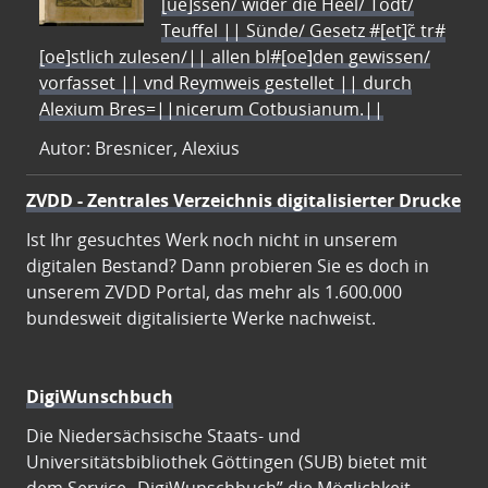
[ue]ssen/ wider die Heel/ Todt/
Teuffel || Sünde/ Gesetz #[et]c̃ tr#
[oe]stlich zulesen/|| allen bl#[oe]den gewissen/
vorfasset || vnd Reymweis gestellet || durch
Alexium Bres=||nicerum Cotbusianum.||
Autor: Bresnicer, Alexius
ZVDD - Zentrales Verzeichnis digitalisierter Drucke
Ist Ihr gesuchtes Werk noch nicht in unserem
digitalen Bestand? Dann probieren Sie es doch in
unserem ZVDD Portal, das mehr als 1.600.000
bundesweit digitalisierte Werke nachweist.
DigiWunschbuch
Die Niedersächsische Staats- und
Universitätsbibliothek Göttingen (SUB) bietet mit