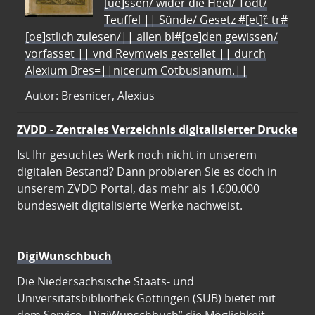
[ue]ssen/ wider die Heel/ Todt/
Teuffel || Sünde/ Gesetz #[et]c̃ tr#
[oe]stlich zulesen/|| allen bl#[oe]den gewissen/
vorfasset || vnd Reymweis gestellet || durch
Alexium Bres=||nicerum Cotbusianum.||
Autor: Bresnicer, Alexius
ZVDD - Zentrales Verzeichnis digitalisierter Drucke
Ist Ihr gesuchtes Werk noch nicht in unserem
digitalen Bestand? Dann probieren Sie es doch in
unserem ZVDD Portal, das mehr als 1.600.000
bundesweit digitalisierte Werke nachweist.
DigiWunschbuch
Die Niedersächsische Staats- und
Universitätsbibliothek Göttingen (SUB) bietet mit