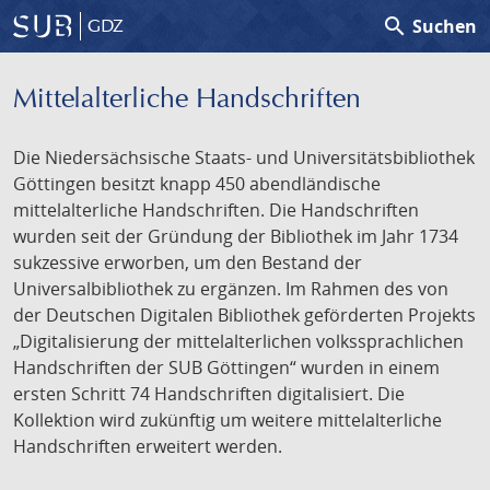
search
Suchen
GDZ
Mittelalterliche Handschriften
Die Niedersächsische Staats- und Universitätsbibliothek
Göttingen besitzt knapp 450 abendländische
mittelalterliche Handschriften. Die Handschriften
wurden seit der Gründung der Bibliothek im Jahr 1734
sukzessive erworben, um den Bestand der
Universalbibliothek zu ergänzen. Im Rahmen des von
der Deutschen Digitalen Bibliothek geförderten Projekts
„Digitalisierung der mittelalterlichen volkssprachlichen
Handschriften der SUB Göttingen“ wurden in einem
ersten Schritt 74 Handschriften digitalisiert. Die
Kollektion wird zukünftig um weitere mittelalterliche
Handschriften erweitert werden.