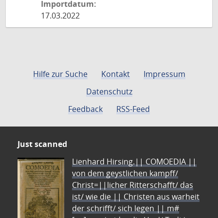
Importdatum:
17.03.2022
Hilfe zur Suche
Kontakt
Impressum
Datenschutz
Feedback
RSS-Feed
Just scanned
Lienhard Hirsing.|| COMOEDIA ||
von dem geystlichen kampff/
Christ=||licher Ritterschafft/ das
ist/ wie die || Christen aus warheit
der schrifft/ sich legen || m#