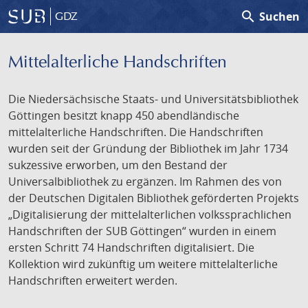
search
Suchen
GDZ
Mittelalterliche Handschriften
Die Niedersächsische Staats- und Universitätsbibliothek
Göttingen besitzt knapp 450 abendländische
mittelalterliche Handschriften. Die Handschriften
wurden seit der Gründung der Bibliothek im Jahr 1734
sukzessive erworben, um den Bestand der
Universalbibliothek zu ergänzen. Im Rahmen des von
der Deutschen Digitalen Bibliothek geförderten Projekts
„Digitalisierung der mittelalterlichen volkssprachlichen
Handschriften der SUB Göttingen“ wurden in einem
ersten Schritt 74 Handschriften digitalisiert. Die
Kollektion wird zukünftig um weitere mittelalterliche
Handschriften erweitert werden.