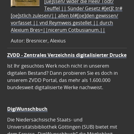
[ue]ssen/ wider die Heel/ Todt/
Teuffel || Sünde/ Gesetz #[et]c̃ tr#
[oe]stlich zulesen/|| allen bl#[oe]den gewissen/
vorfasset || vnd Reymweis gestellet || durch
Alexium Bres=||nicerum Cotbusianum.||
Autor: Bresnicer, Alexius
ZVDD - Zentrales Verzeichnis digitalisierter Drucke
Ist Ihr gesuchtes Werk noch nicht in unserem
digitalen Bestand? Dann probieren Sie es doch in
unserem ZVDD Portal, das mehr als 1.600.000
bundesweit digitalisierte Werke nachweist.
DigiWunschbuch
Die Niedersächsische Staats- und
Universitätsbibliothek Göttingen (SUB) bietet mit