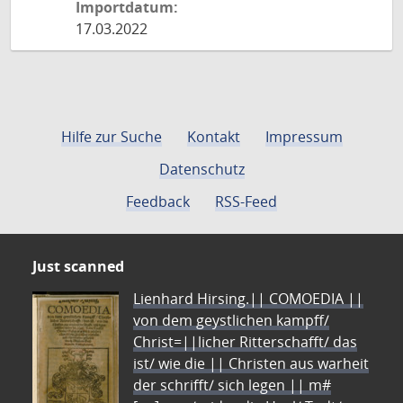
Importdatum:
17.03.2022
Hilfe zur Suche
Kontakt
Impressum
Datenschutz
Feedback
RSS-Feed
Just scanned
Lienhard Hirsing.|| COMOEDIA ||
von dem geystlichen kampff/
Christ=||licher Ritterschafft/ das
ist/ wie die || Christen aus warheit
der schrifft/ sich legen || m#