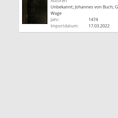
Autoren
Unbekannt; Johannes von Buch; Go
Wage
Jahr:
1474
Importdatum:
17.03.2022