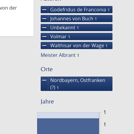
 von der
remove
Godefridus de Franconia
1
remove
Johannes von Buch
1
remove
Unbekannt
1
remove
Volmar
1
remove
Walthisar von der Wage
1
Meister Albrant
1
Orte
remove
Nordbayern, Ostfranken
(?)
1
Jahre
1
1