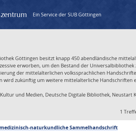
gszentrum
Ein Service der SUB Göttingen
liothek Göttingen besitzt knapp 450 abendländische mittela
ukzessive erworben, um den Bestand der Universalbibliothe
lisierung der mittelalterlichen volkssprachlichen Handschri
ion wird zukünftig um weitere mittelalterliche Handschriften
ultur und Medien, Deutsche Digitale Bibliothek, Neustart 
1 Treff
sch-medizinisch-naturkundliche Sammelhandschrift