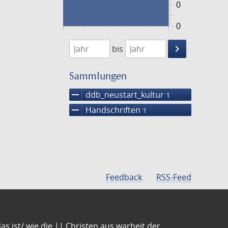
0
0
1474
1475
keyboard_arrow_right
bis
Suche
einschränke
Sammlungen
remove
ddb_neustart_kultur
1
remove
Handschriften
1
Feedback
RSS-Feed
s ist/ wie die || Christen aus warheit der