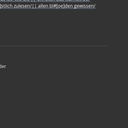
e]stlich zulesen/|| allen bl#[oe]den gewissen/
der