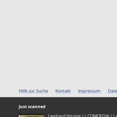
Hilfe zur Suche
Kontakt
Impressum
Date
Just scanned
Lienhard Hirsing.|| COMOEDIA || vo