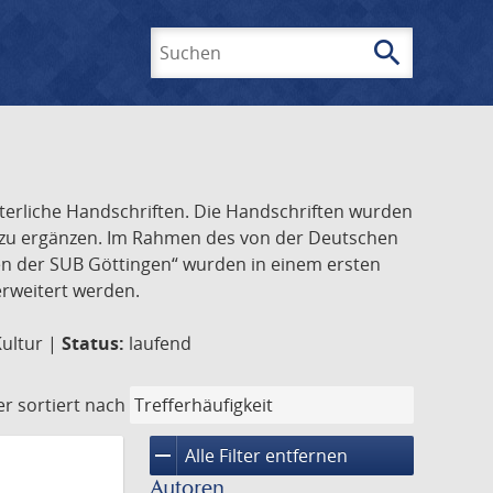
search
Suchen
lterliche Handschriften. Die Handschriften wurden
k zu ergänzen. Im Rahmen des von der Deutschen
ften der SUB Göttingen“ wurden in einem ersten
 erweitert werden.
Kultur |
Status:
laufend
er
sortiert nach
remove
Alle Filter entfernen
Autoren