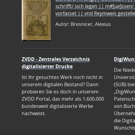
schrifft/ sich legen || m#[ue]ssen/
vorfasset || vnd Reymweis gestel
Autor: Bresnicer, Alexius
ZVDD - Zentrales Verzeichnis
DigiWun
digitalisierter Drucke
Die Nied
Ist Ihr gesuchtes Werk noch nicht in
Universit
unserem digitalen Bestand? Dann
(SUB) bie
probieren Sie es doch in unserem
„DigiWun
ZVDD Portal, das mehr als 1.600.000
Patenscha
bundesweit digitalisierte Werke
von Büch
nachweist.
Übernehm
die Digit
Wunschb