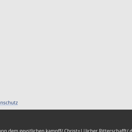
nschutz
n dem geystlichen kampff/ Christ=||licher Ritterschafft/ da