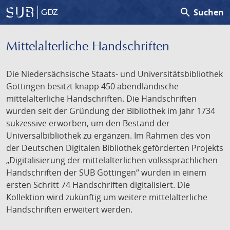
search
Suchen
GDZ
Mittelalterliche Handschriften
Die Niedersächsische Staats- und Universitätsbibliothek
Göttingen besitzt knapp 450 abendländische
mittelalterliche Handschriften. Die Handschriften
wurden seit der Gründung der Bibliothek im Jahr 1734
sukzessive erworben, um den Bestand der
Universalbibliothek zu ergänzen. Im Rahmen des von
der Deutschen Digitalen Bibliothek geförderten Projekts
„Digitalisierung der mittelalterlichen volkssprachlichen
Handschriften der SUB Göttingen“ wurden in einem
ersten Schritt 74 Handschriften digitalisiert. Die
Kollektion wird zukünftig um weitere mittelalterliche
Handschriften erweitert werden.