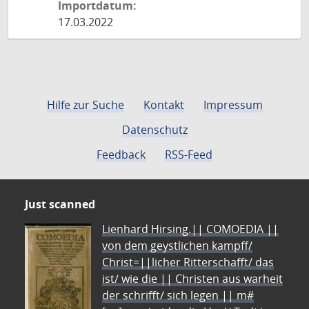
Importdatum:
17.03.2022
Hilfe zur Suche
Kontakt
Impressum
Datenschutz
Feedback
RSS-Feed
Just scanned
Lienhard Hirsing.|| COMOEDIA ||
von dem geystlichen kampff/
Christ=||licher Ritterschafft/ das
ist/ wie die || Christen aus warheit
der schrifft/ sich legen || m#