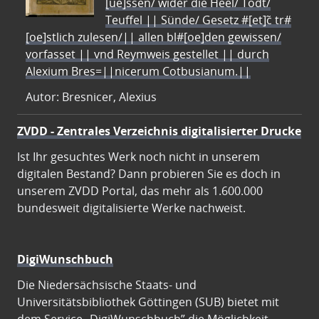
[ue]ssen/ wider die Heel/ Todt/
Teuffel || Sünde/ Gesetz #[et]c̃ tr#
[oe]stlich zulesen/|| allen bl#[oe]den gewissen/
vorfasset || vnd Reymweis gestellet || durch
Alexium Bres=||nicerum Cotbusianum.||
Autor: Bresnicer, Alexius
ZVDD - Zentrales Verzeichnis digitalisierter Drucke
Ist Ihr gesuchtes Werk noch nicht in unserem
digitalen Bestand? Dann probieren Sie es doch in
unserem ZVDD Portal, das mehr als 1.600.000
bundesweit digitalisierte Werke nachweist.
DigiWunschbuch
Die Niedersächsische Staats- und
Universitätsbibliothek Göttingen (SUB) bietet mit