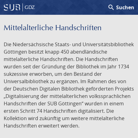
search
Suchen
GDZ
Mittelalterliche Handschriften
Die Niedersächsische Staats- und Universitätsbibliothek
Göttingen besitzt knapp 450 abendländische
mittelalterliche Handschriften. Die Handschriften
wurden seit der Gründung der Bibliothek im Jahr 1734
sukzessive erworben, um den Bestand der
Universalbibliothek zu ergänzen. Im Rahmen des von
der Deutschen Digitalen Bibliothek geförderten Projekts
„Digitalisierung der mittelalterlichen volkssprachlichen
Handschriften der SUB Göttingen“ wurden in einem
ersten Schritt 74 Handschriften digitalisiert. Die
Kollektion wird zukünftig um weitere mittelalterliche
Handschriften erweitert werden.