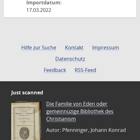
Importdatum:
17.03.2022
Hilfe zur Suche
Kontakt
Impressum
Datenschutz
Feedback
RSS-Feed
Just scanned
Die Familie von Eden oder
gemeinnüzige Bibliothek des
Christianism
Autor: Pfenninger, Johann Konrad