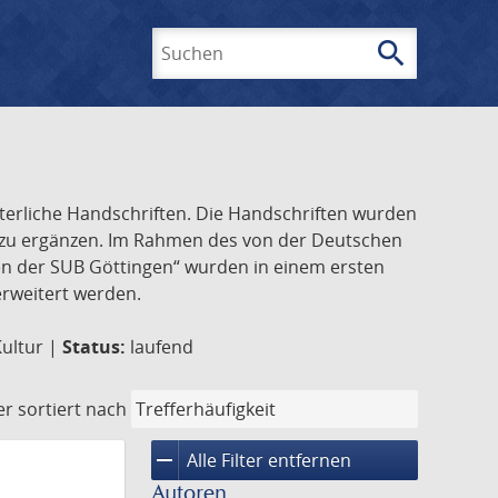
search
Suchen
lterliche Handschriften. Die Handschriften wurden
k zu ergänzen. Im Rahmen des von der Deutschen
ften der SUB Göttingen“ wurden in einem ersten
 erweitert werden.
Kultur |
Status:
laufend
er
sortiert nach
remove
Alle Filter entfernen
Autoren