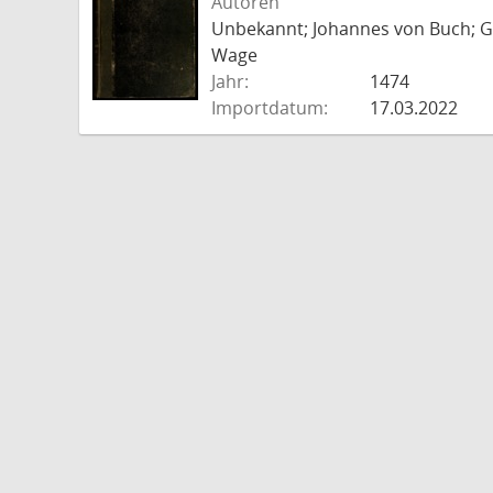
Autoren
Unbekannt; Johannes von Buch; Go
Wage
Jahr:
1474
Importdatum:
17.03.2022