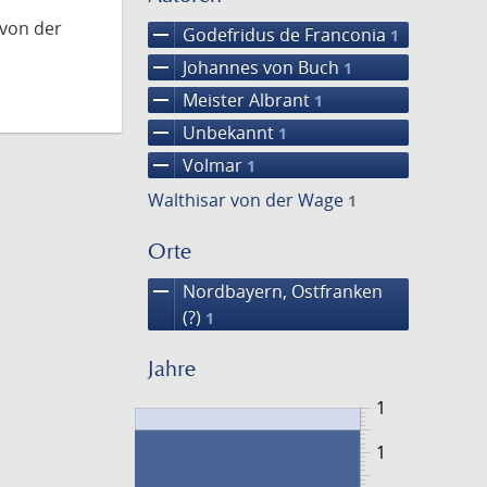
 von der
remove
Godefridus de Franconia
1
remove
Johannes von Buch
1
remove
Meister Albrant
1
remove
Unbekannt
1
remove
Volmar
1
Walthisar von der Wage
1
Orte
remove
Nordbayern, Ostfranken
(?)
1
Jahre
1
1