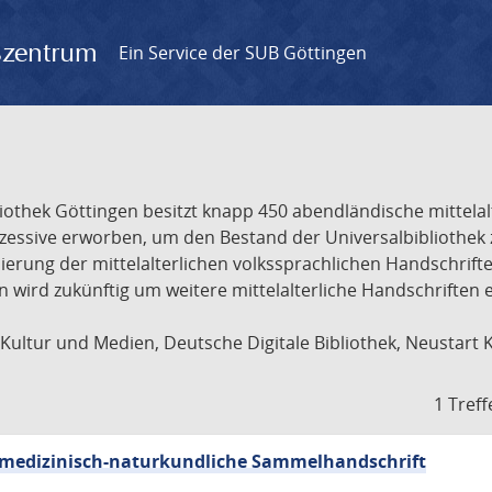
gszentrum
Ein Service der SUB Göttingen
liothek Göttingen besitzt knapp 450 abendländische mittela
ukzessive erworben, um den Bestand der Universalbibliothe
lisierung der mittelalterlichen volkssprachlichen Handschri
ion wird zukünftig um weitere mittelalterliche Handschriften
ultur und Medien, Deutsche Digitale Bibliothek, Neustart 
1 Treff
sch-medizinisch-naturkundliche Sammelhandschrift