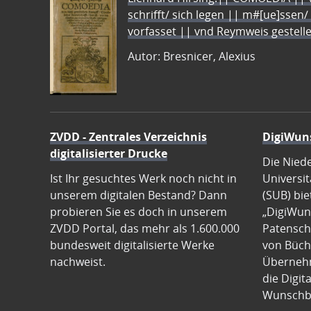
schrifft/ sich legen || m#[ue]ssen/
vorfasset || vnd Reymweis gestel
Autor: Bresnicer, Alexius
ZVDD - Zentrales Verzeichnis
DigiWun
digitalisierter Drucke
Die Nied
Ist Ihr gesuchtes Werk noch nicht in
Universit
unserem digitalen Bestand? Dann
(SUB) bie
probieren Sie es doch in unserem
„DigiWun
ZVDD Portal, das mehr als 1.600.000
Patenscha
bundesweit digitalisierte Werke
von Büch
nachweist.
Übernehm
die Digit
Wunschb