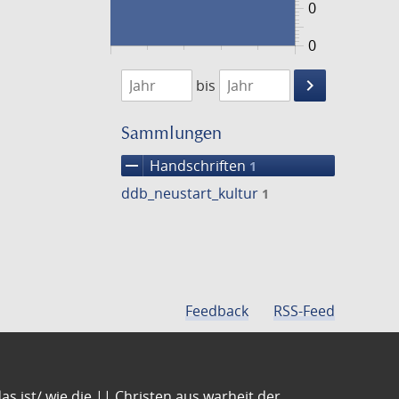
0
0
1474
1475
keyboard_arrow_right
bis
Suche
einschränke
Sammlungen
remove
Handschriften
1
ddb_neustart_kultur
1
Feedback
RSS-Feed
s ist/ wie die || Christen aus warheit der