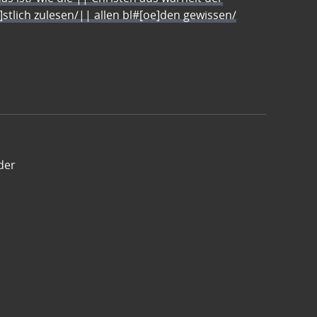
e]stlich zulesen/|| allen bl#[oe]den gewissen/
der