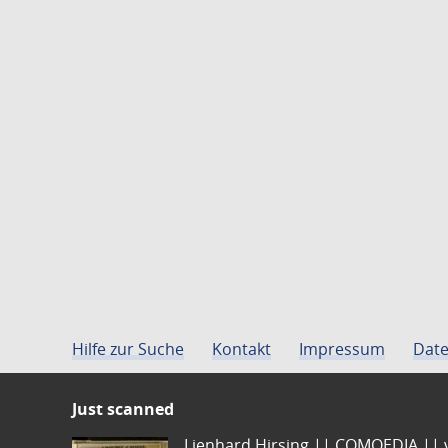
Hilfe zur Suche
Kontakt
Impressum
Date
Just scanned
Lienhard Hirsing.|| COMOEDIA || vo