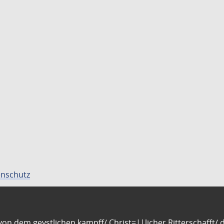
nschutz
n dem geystlichen kampff/ Christ=||licher Ritterschafft/ da