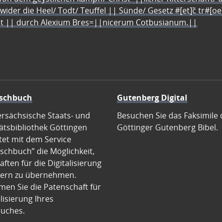
 wider die Heel/ Todt/ Teuffel || Sünde/ Gesetz #[et]c̃ tr#[o
let || durch Alexium Bres=||nicerum Cotbusianum.||
schbuch
Gutenberg Digital
ersächsische Staats- und
Besuchen Sie das Faksimile 
ätsbibliothek Göttingen
Göttinger Gutenberg Bibel.
tet mit dem Service
schbuch” die Möglichkeit,
ften für die Digitalisierung
ern zu übernehmen.
en Sie die Patenschaft für
alisierung Ihres
uches.