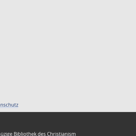
nschutz
üzige Bibliothek des Christianism