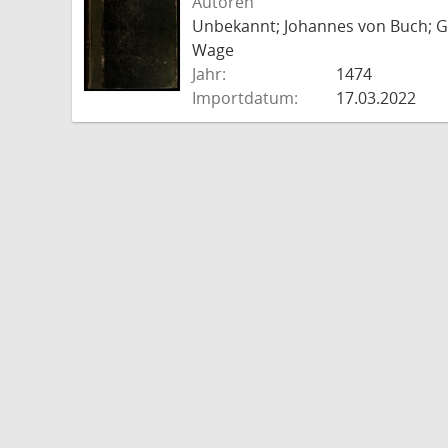
Autoren
Unbekannt; Johannes von Buch; Go
Wage
Jahr:
1474
Importdatum:
17.03.2022