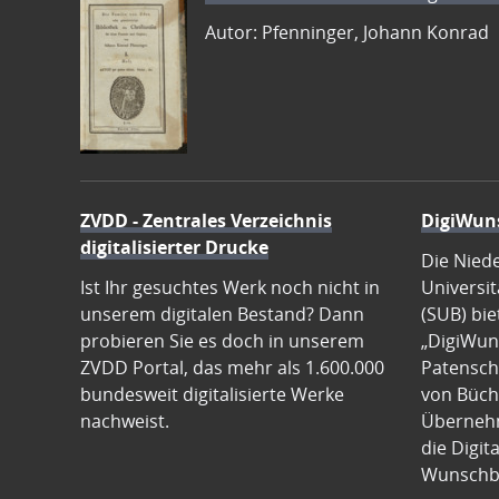
Autor: Pfenninger, Johann Konrad
ZVDD - Zentrales Verzeichnis
DigiWun
digitalisierter Drucke
Die Nied
Ist Ihr gesuchtes Werk noch nicht in
Universit
unserem digitalen Bestand? Dann
(SUB) bie
probieren Sie es doch in unserem
„DigiWun
ZVDD Portal, das mehr als 1.600.000
Patenscha
bundesweit digitalisierte Werke
von Büch
nachweist.
Übernehm
die Digit
Wunschb