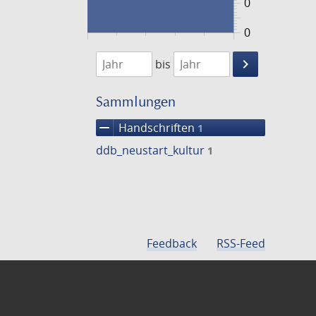
0
0
1474
1475
keyboard_arrow_right
bis
Suche
einschränke
Sammlungen
remove
Handschriften
1
ddb_neustart_kultur
1
Feedback
RSS-Feed