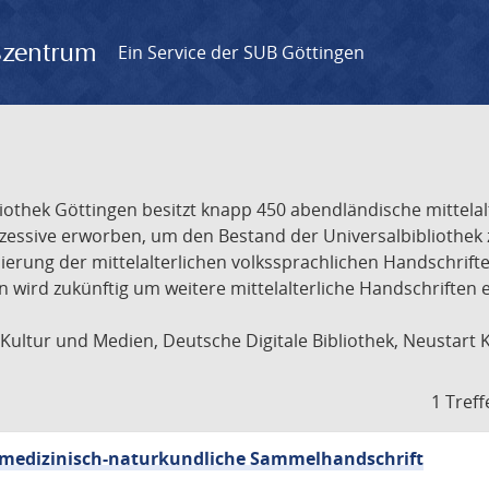
gszentrum
Ein Service der SUB Göttingen
liothek Göttingen besitzt knapp 450 abendländische mittela
ukzessive erworben, um den Bestand der Universalbibliothe
lisierung der mittelalterlichen volkssprachlichen Handschri
ion wird zukünftig um weitere mittelalterliche Handschriften
ultur und Medien, Deutsche Digitale Bibliothek, Neustart 
1 Treff
sch-medizinisch-naturkundliche Sammelhandschrift