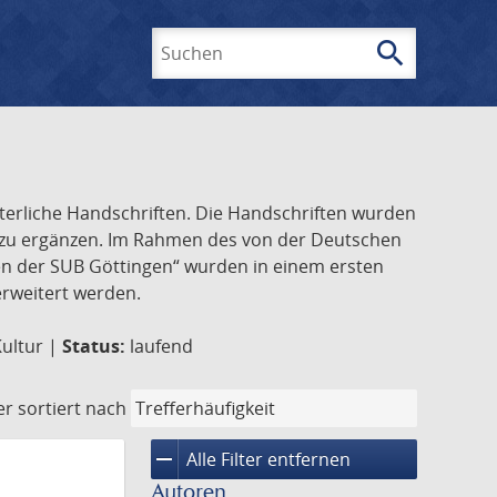
search
Suchen
lterliche Handschriften. Die Handschriften wurden
k zu ergänzen. Im Rahmen des von der Deutschen
ften der SUB Göttingen“ wurden in einem ersten
 erweitert werden.
Kultur |
Status:
laufend
er
sortiert nach
remove
Alle Filter entfernen
Autoren