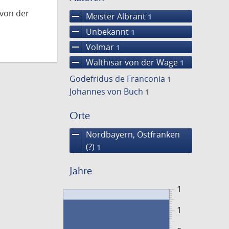
 von der
remove
Meister Albrant
1
remove
Unbekannt
1
remove
Volmar
1
remove
Walthisar von der Wage
1
Godefridus de Franconia
1
Johannes von Buch
1
Orte
remove
Nordbayern, Ostfranken
(?)
1
Jahre
1
1