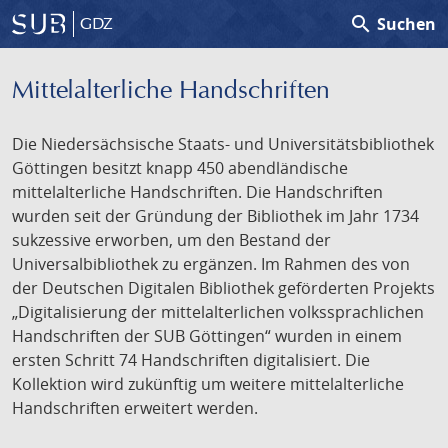
search
Suchen
GDZ
Mittelalterliche Handschriften
Die Niedersächsische Staats- und Universitätsbibliothek
Göttingen besitzt knapp 450 abendländische
mittelalterliche Handschriften. Die Handschriften
wurden seit der Gründung der Bibliothek im Jahr 1734
sukzessive erworben, um den Bestand der
Universalbibliothek zu ergänzen. Im Rahmen des von
der Deutschen Digitalen Bibliothek geförderten Projekts
„Digitalisierung der mittelalterlichen volkssprachlichen
Handschriften der SUB Göttingen“ wurden in einem
ersten Schritt 74 Handschriften digitalisiert. Die
Kollektion wird zukünftig um weitere mittelalterliche
Handschriften erweitert werden.