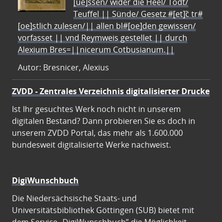
[ue]ssen/ wider die Heel/ Todt/
Teuffel || Sünde/ Gesetz #[et]c̃ tr#
[oe]stlich zulesen/|| allen bl#[oe]den gewissen/
vorfasset || vnd Reymweis gestellet || durch
Alexium Bres=||nicerum Cotbusianum.||
Autor: Bresnicer, Alexius
ZVDD - Zentrales Verzeichnis digitalisierter Drucke
Ist Ihr gesuchtes Werk noch nicht in unserem
digitalen Bestand? Dann probieren Sie es doch in
unserem ZVDD Portal, das mehr als 1.600.000
bundesweit digitalisierte Werke nachweist.
DigiWunschbuch
Die Niedersächsische Staats- und
Universitätsbibliothek Göttingen (SUB) bietet mit