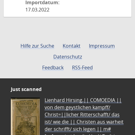
Importdatum:
17.03.2022
Hilfe zur Suche
Kontakt
Impressum
Datenschutz
Feedback
RSS-Feed
Just scanned
Lienhard Hirsing.|| COMOEDIA ||
von dem geystlichen kampff/
Christ=||licher Ritterschafft/ das
ist/ wie die || Christen aus warheit
der schrifft/ sich legen || m#