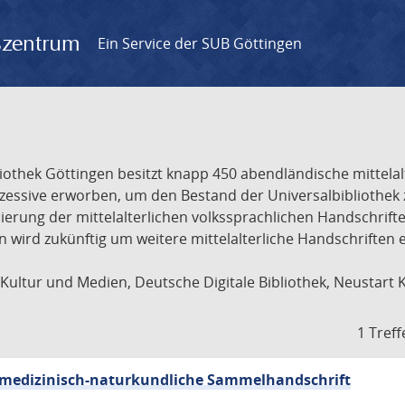
gszentrum
Ein Service der SUB Göttingen
liothek Göttingen besitzt knapp 450 abendländische mittela
ukzessive erworben, um den Bestand der Universalbibliothe
lisierung der mittelalterlichen volkssprachlichen Handschri
ion wird zukünftig um weitere mittelalterliche Handschriften
ultur und Medien, Deutsche Digitale Bibliothek, Neustart 
1 Treff
sch-medizinisch-naturkundliche Sammelhandschrift