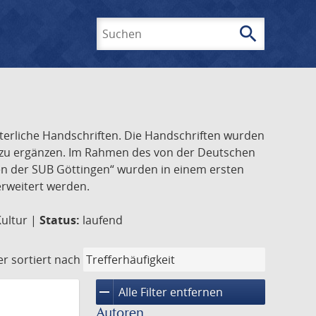
search
Suchen
lterliche Handschriften. Die Handschriften wurden
k zu ergänzen. Im Rahmen des von der Deutschen
ften der SUB Göttingen“ wurden in einem ersten
 erweitert werden.
Kultur |
Status:
laufend
er
sortiert nach
remove
Alle Filter entfernen
Autoren