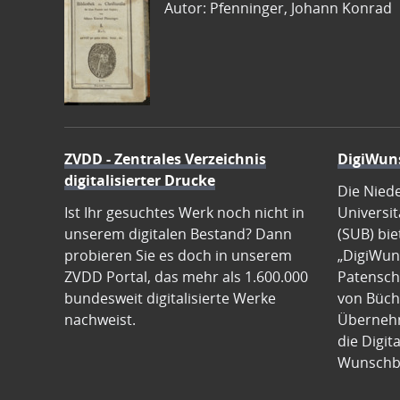
Autor: Pfenninger, Johann Konrad
ZVDD - Zentrales Verzeichnis
DigiWun
digitalisierter Drucke
Die Nied
Ist Ihr gesuchtes Werk noch nicht in
Universit
unserem digitalen Bestand? Dann
(SUB) bie
probieren Sie es doch in unserem
„DigiWun
ZVDD Portal, das mehr als 1.600.000
Patenscha
bundesweit digitalisierte Werke
von Büch
nachweist.
Übernehm
die Digit
Wunschb