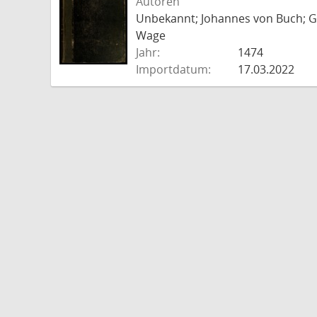
Autoren
Unbekannt; Johannes von Buch; Go
Wage
Jahr:
1474
Importdatum:
17.03.2022