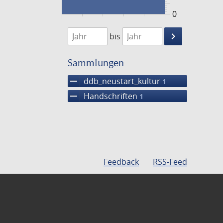
0
1474
1475
keyboard_arrow_right
bis
Suche
einschränke
Sammlungen
remove
ddb_neustart_kultur
1
remove
Handschriften
1
Feedback
RSS-Feed