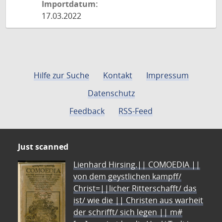
Importdatum:
17.03.2022
Hilfe zur Suche
Kontakt
Impressum
Datenschutz
Feedback
RSS-Feed
Just scanned
Lienhard Hirsing.|| COMOEDIA ||
von dem geystlichen kampff/
Christ=||licher Ritterschafft/ das
ist/ wie die || Christen aus warheit
der schrifft/ sich legen || m#