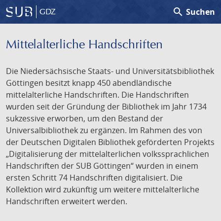
search
Suchen
GDZ
Mittelalterliche Handschriften
Die Niedersächsische Staats- und Universitätsbibliothek
Göttingen besitzt knapp 450 abendländische
mittelalterliche Handschriften. Die Handschriften
wurden seit der Gründung der Bibliothek im Jahr 1734
sukzessive erworben, um den Bestand der
Universalbibliothek zu ergänzen. Im Rahmen des von
der Deutschen Digitalen Bibliothek geförderten Projekts
„Digitalisierung der mittelalterlichen volkssprachlichen
Handschriften der SUB Göttingen“ wurden in einem
ersten Schritt 74 Handschriften digitalisiert. Die
Kollektion wird zukünftig um weitere mittelalterliche
Handschriften erweitert werden.