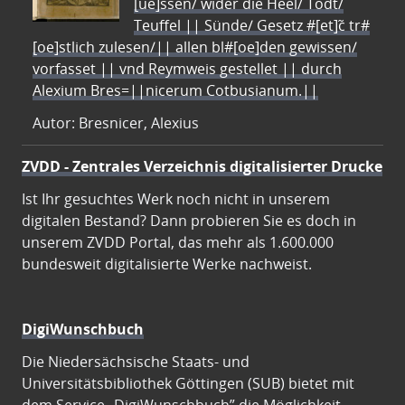
[ue]ssen/ wider die Heel/ Todt/
Teuffel || Sünde/ Gesetz #[et]c̃ tr#
[oe]stlich zulesen/|| allen bl#[oe]den gewissen/
vorfasset || vnd Reymweis gestellet || durch
Alexium Bres=||nicerum Cotbusianum.||
Autor: Bresnicer, Alexius
ZVDD - Zentrales Verzeichnis digitalisierter Drucke
Ist Ihr gesuchtes Werk noch nicht in unserem
digitalen Bestand? Dann probieren Sie es doch in
unserem ZVDD Portal, das mehr als 1.600.000
bundesweit digitalisierte Werke nachweist.
DigiWunschbuch
Die Niedersächsische Staats- und
Universitätsbibliothek Göttingen (SUB) bietet mit