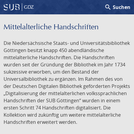
search
Suchen
GDZ
Mittelalterliche Handschriften
Die Niedersächsische Staats- und Universitätsbibliothek
Göttingen besitzt knapp 450 abendländische
mittelalterliche Handschriften. Die Handschriften
wurden seit der Gründung der Bibliothek im Jahr 1734
sukzessive erworben, um den Bestand der
Universalbibliothek zu ergänzen. Im Rahmen des von
der Deutschen Digitalen Bibliothek geförderten Projekts
„Digitalisierung der mittelalterlichen volkssprachlichen
Handschriften der SUB Göttingen“ wurden in einem
ersten Schritt 74 Handschriften digitalisiert. Die
Kollektion wird zukünftig um weitere mittelalterliche
Handschriften erweitert werden.