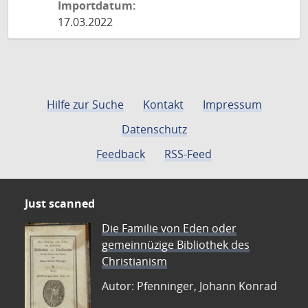
Importdatum:
17.03.2022
Hilfe zur Suche
Kontakt
Impressum
Datenschutz
Feedback
RSS-Feed
Just scanned
Die Familie von Eden oder
gemeinnüzige Bibliothek des
Christianism
Autor: Pfenninger, Johann Konrad