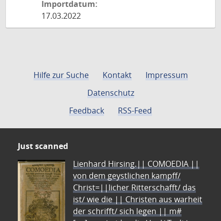
Importdatum:
17.03.2022
Hilfe zur Suche
Kontakt
Impressum
Datenschutz
Feedback
RSS-Feed
Just scanned
Lienhard Hirsing.|| COMOEDIA ||
von dem geystlichen kampff/
Christ=||licher Ritterschafft/ das
ist/ wie die || Christen aus warheit
der schrifft/ sich legen || m#