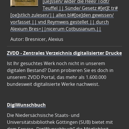
[ue]ssen/ wider die Heel/ Todt/
Teuffel || Sünde/ Gesetz #[et]c̃ tr#
[oe]stlich zulesen/|| allen bl#[oe]den gewissen/
vorfasset || vnd Reymweis gestellet || durch
Alexium Bres=||nicerum Cotbusianum.||
Autor: Bresnicer, Alexius
ZVDD - Zentrales Verzeichnis digitalisierter Drucke
Ist Ihr gesuchtes Werk noch nicht in unserem
digitalen Bestand? Dann probieren Sie es doch in
unserem ZVDD Portal, das mehr als 1.600.000
bundesweit digitalisierte Werke nachweist.
DigiWunschbuch
Die Niedersächsische Staats- und
Universitätsbibliothek Göttingen (SUB) bietet mit