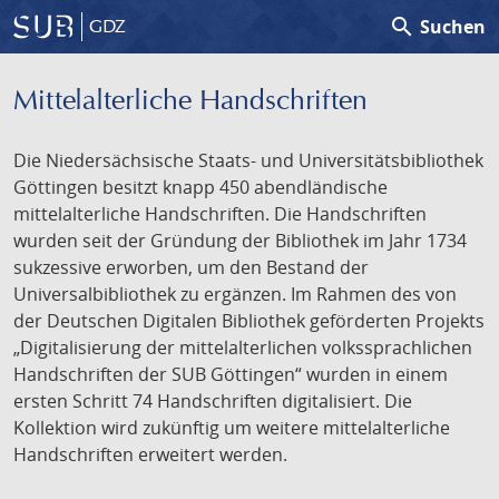
search
Suchen
GDZ
Mittelalterliche Handschriften
Die Niedersächsische Staats- und Universitätsbibliothek
Göttingen besitzt knapp 450 abendländische
mittelalterliche Handschriften. Die Handschriften
wurden seit der Gründung der Bibliothek im Jahr 1734
sukzessive erworben, um den Bestand der
Universalbibliothek zu ergänzen. Im Rahmen des von
der Deutschen Digitalen Bibliothek geförderten Projekts
„Digitalisierung der mittelalterlichen volkssprachlichen
Handschriften der SUB Göttingen“ wurden in einem
ersten Schritt 74 Handschriften digitalisiert. Die
Kollektion wird zukünftig um weitere mittelalterliche
Handschriften erweitert werden.