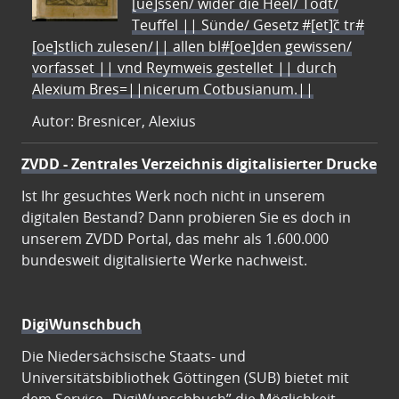
[ue]ssen/ wider die Heel/ Todt/
Teuffel || Sünde/ Gesetz #[et]c̃ tr#
[oe]stlich zulesen/|| allen bl#[oe]den gewissen/
vorfasset || vnd Reymweis gestellet || durch
Alexium Bres=||nicerum Cotbusianum.||
Autor: Bresnicer, Alexius
ZVDD - Zentrales Verzeichnis digitalisierter Drucke
Ist Ihr gesuchtes Werk noch nicht in unserem
digitalen Bestand? Dann probieren Sie es doch in
unserem ZVDD Portal, das mehr als 1.600.000
bundesweit digitalisierte Werke nachweist.
DigiWunschbuch
Die Niedersächsische Staats- und
Universitätsbibliothek Göttingen (SUB) bietet mit