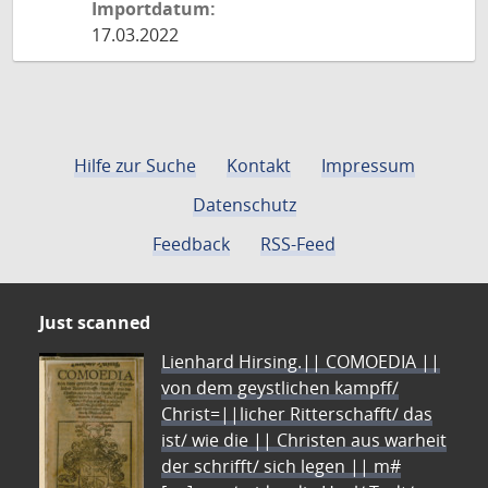
Importdatum:
17.03.2022
Hilfe zur Suche
Kontakt
Impressum
Datenschutz
Feedback
RSS-Feed
Just scanned
Lienhard Hirsing.|| COMOEDIA ||
von dem geystlichen kampff/
Christ=||licher Ritterschafft/ das
ist/ wie die || Christen aus warheit
der schrifft/ sich legen || m#