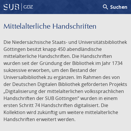
search
Suchen
GDZ
Mittelalterliche Handschriften
Die Niedersächsische Staats- und Universitätsbibliothek
Göttingen besitzt knapp 450 abendländische
mittelalterliche Handschriften. Die Handschriften
wurden seit der Gründung der Bibliothek im Jahr 1734
sukzessive erworben, um den Bestand der
Universalbibliothek zu ergänzen. Im Rahmen des von
der Deutschen Digitalen Bibliothek geförderten Projekts
„Digitalisierung der mittelalterlichen volkssprachlichen
Handschriften der SUB Göttingen“ wurden in einem
ersten Schritt 74 Handschriften digitalisiert. Die
Kollektion wird zukünftig um weitere mittelalterliche
Handschriften erweitert werden.