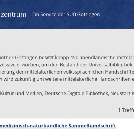
gszentrum
Ein Service der SUB Göttingen
liothek Göttingen besitzt knapp 450 abendländische mittela
ukzessive erworben, um den Bestand der Universalbibliothe
lisierung der mittelalterlichen volkssprachlichen Handschri
ion wird zukünftig um weitere mittelalterliche Handschriften
ultur und Medien, Deutsche Digitale Bibliothek, Neustart 
1 Treff
sch-medizinisch-naturkundliche Sammelhandschrift