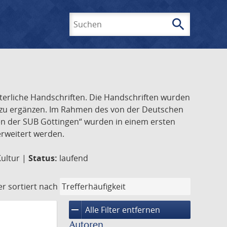
search
Suchen
lterliche Handschriften. Die Handschriften wurden
k zu ergänzen. Im Rahmen des von der Deutschen
ften der SUB Göttingen“ wurden in einem ersten
 erweitert werden.
Kultur |
Status:
laufend
er
sortiert nach
remove
Alle Filter entfernen
Autoren