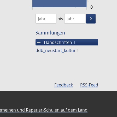
0
1474
1475
keyboard_arrow_right
bis
Suche
einschränke
Sammlungen
remove
Handschriften
1
ddb_neustart_kultur
1
Feedback
RSS-Feed
emeinen und Repetier-Schulen auf dem Land