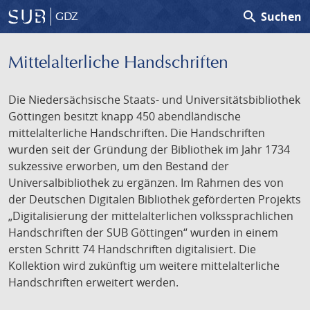
search
Suchen
GDZ
Mittelalterliche Handschriften
Die Niedersächsische Staats- und Universitätsbibliothek
Göttingen besitzt knapp 450 abendländische
mittelalterliche Handschriften. Die Handschriften
wurden seit der Gründung der Bibliothek im Jahr 1734
sukzessive erworben, um den Bestand der
Universalbibliothek zu ergänzen. Im Rahmen des von
der Deutschen Digitalen Bibliothek geförderten Projekts
„Digitalisierung der mittelalterlichen volkssprachlichen
Handschriften der SUB Göttingen“ wurden in einem
ersten Schritt 74 Handschriften digitalisiert. Die
Kollektion wird zukünftig um weitere mittelalterliche
Handschriften erweitert werden.