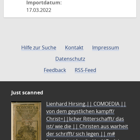
Importdatum:
17.03.2022
Hilfe zur Suche
Kontakt
Impressum
Datenschutz
Feedback
RSS-Feed
Just scanned
Lienhard Hirsing.|| COMOEDIA ||
von dem geystlichen kampff/
Christ=||licher Ritterschafft/ das
ist/ wie die || Christen aus warheit
der schrifft/ sich legen || m#