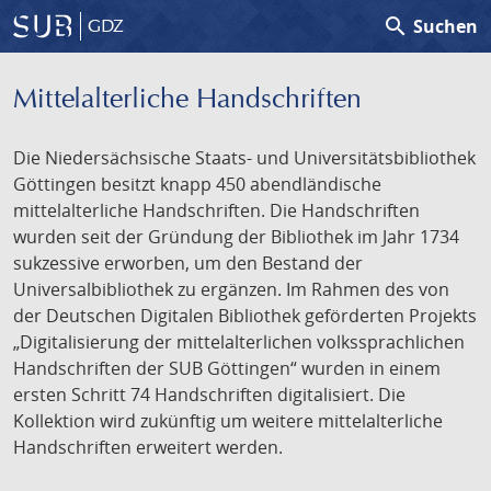
search
Suchen
GDZ
Mittelalterliche Handschriften
Die Niedersächsische Staats- und Universitätsbibliothek
Göttingen besitzt knapp 450 abendländische
mittelalterliche Handschriften. Die Handschriften
wurden seit der Gründung der Bibliothek im Jahr 1734
sukzessive erworben, um den Bestand der
Universalbibliothek zu ergänzen. Im Rahmen des von
der Deutschen Digitalen Bibliothek geförderten Projekts
„Digitalisierung der mittelalterlichen volkssprachlichen
Handschriften der SUB Göttingen“ wurden in einem
ersten Schritt 74 Handschriften digitalisiert. Die
Kollektion wird zukünftig um weitere mittelalterliche
Handschriften erweitert werden.