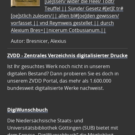
[ue]ssen/ wider die Heel/ Todt/
Teuffel || Sünde/ Gesetz #[et]c̃ tr#
[oe]stlich zulesen/|| allen bl#[oe]den gewissen/
vorfasset || vnd Reymweis gestellet || durch
Alexium Bres=||nicerum Cotbusianum.||
Autor: Bresnicer, Alexius
ZVDD - Zentrales Verzeichnis digitalisierter Drucke
Ist Ihr gesuchtes Werk noch nicht in unserem
digitalen Bestand? Dann probieren Sie es doch in
unserem ZVDD Portal, das mehr als 1.600.000
bundesweit digitalisierte Werke nachweist.
DigiWunschbuch
Die Niedersächsische Staats- und
Universitätsbibliothek Göttingen (SUB) bietet mit