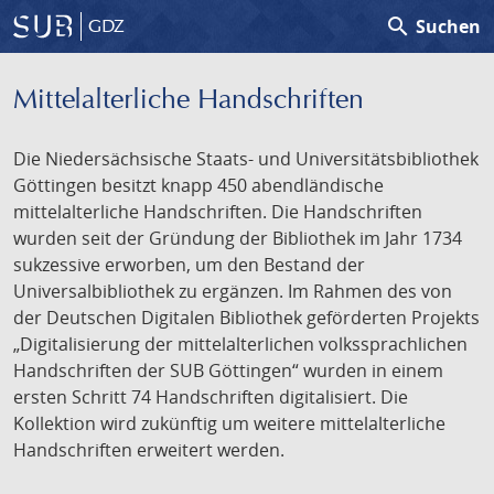
search
Suchen
GDZ
Mittelalterliche Handschriften
Die Niedersächsische Staats- und Universitätsbibliothek
Göttingen besitzt knapp 450 abendländische
mittelalterliche Handschriften. Die Handschriften
wurden seit der Gründung der Bibliothek im Jahr 1734
sukzessive erworben, um den Bestand der
Universalbibliothek zu ergänzen. Im Rahmen des von
der Deutschen Digitalen Bibliothek geförderten Projekts
„Digitalisierung der mittelalterlichen volkssprachlichen
Handschriften der SUB Göttingen“ wurden in einem
ersten Schritt 74 Handschriften digitalisiert. Die
Kollektion wird zukünftig um weitere mittelalterliche
Handschriften erweitert werden.