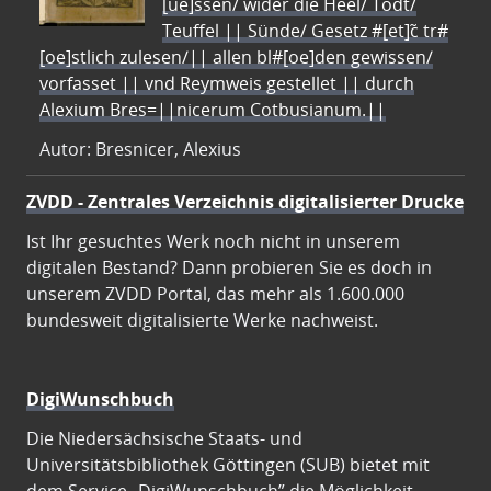
[ue]ssen/ wider die Heel/ Todt/
Teuffel || Sünde/ Gesetz #[et]c̃ tr#
[oe]stlich zulesen/|| allen bl#[oe]den gewissen/
vorfasset || vnd Reymweis gestellet || durch
Alexium Bres=||nicerum Cotbusianum.||
Autor: Bresnicer, Alexius
ZVDD - Zentrales Verzeichnis digitalisierter Drucke
Ist Ihr gesuchtes Werk noch nicht in unserem
digitalen Bestand? Dann probieren Sie es doch in
unserem ZVDD Portal, das mehr als 1.600.000
bundesweit digitalisierte Werke nachweist.
DigiWunschbuch
Die Niedersächsische Staats- und
Universitätsbibliothek Göttingen (SUB) bietet mit