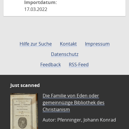
Importdatum:
17.03.2022
Hilfe zur Suche
Kontakt
Impressum
Datenschutz
Feedback
RSS-Feed
Just scanned
Die Familie von Eden oder
gemeinnüzige Bibliothek des
Christianism
Autor: Pfenninger, Johann Konrad