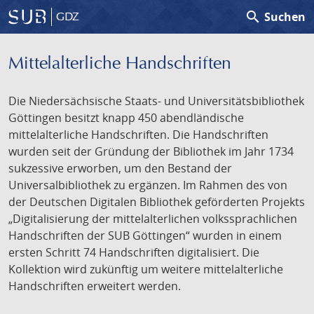
search
Suchen
GDZ
Mittelalterliche Handschriften
Die Niedersächsische Staats- und Universitätsbibliothek
Göttingen besitzt knapp 450 abendländische
mittelalterliche Handschriften. Die Handschriften
wurden seit der Gründung der Bibliothek im Jahr 1734
sukzessive erworben, um den Bestand der
Universalbibliothek zu ergänzen. Im Rahmen des von
der Deutschen Digitalen Bibliothek geförderten Projekts
„Digitalisierung der mittelalterlichen volkssprachlichen
Handschriften der SUB Göttingen“ wurden in einem
ersten Schritt 74 Handschriften digitalisiert. Die
Kollektion wird zukünftig um weitere mittelalterliche
Handschriften erweitert werden.