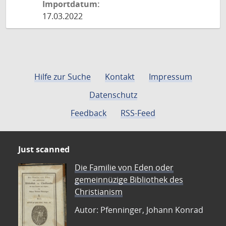
Importdatum:
17.03.2022
Hilfe zur Suche
Kontakt
Impressum
Datenschutz
Feedback
RSS-Feed
Just scanned
Die Familie von Eden oder
gemeinnüzige Bibliothek des
Christianism
Autor: Pfenninger, Johann Konrad