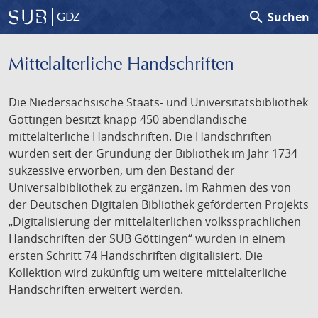
search
Suchen
GDZ
Mittelalterliche Handschriften
Die Niedersächsische Staats- und Universitätsbibliothek
Göttingen besitzt knapp 450 abendländische
mittelalterliche Handschriften. Die Handschriften
wurden seit der Gründung der Bibliothek im Jahr 1734
sukzessive erworben, um den Bestand der
Universalbibliothek zu ergänzen. Im Rahmen des von
der Deutschen Digitalen Bibliothek geförderten Projekts
„Digitalisierung der mittelalterlichen volkssprachlichen
Handschriften der SUB Göttingen“ wurden in einem
ersten Schritt 74 Handschriften digitalisiert. Die
Kollektion wird zukünftig um weitere mittelalterliche
Handschriften erweitert werden.