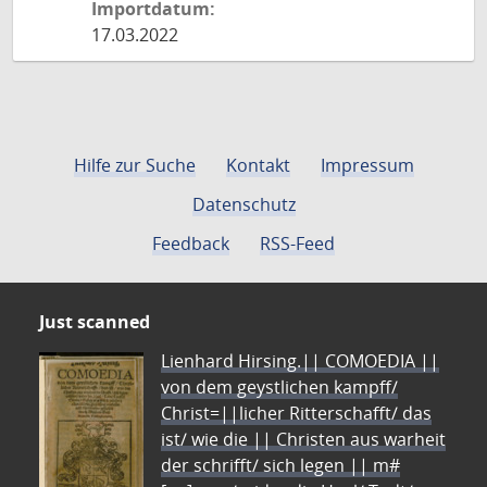
Importdatum:
17.03.2022
Hilfe zur Suche
Kontakt
Impressum
Datenschutz
Feedback
RSS-Feed
Just scanned
Lienhard Hirsing.|| COMOEDIA ||
von dem geystlichen kampff/
Christ=||licher Ritterschafft/ das
ist/ wie die || Christen aus warheit
der schrifft/ sich legen || m#