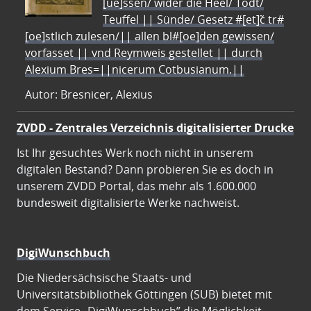
[ue]ssen/ wider die Heel/ Todt/
Teuffel || Sünde/ Gesetz #[et]c̃ tr#
[oe]stlich zulesen/|| allen bl#[oe]den gewissen/
vorfasset || vnd Reymweis gestellet || durch
Alexium Bres=||nicerum Cotbusianum.||
Autor: Bresnicer, Alexius
ZVDD - Zentrales Verzeichnis digitalisierter Drucke
Ist Ihr gesuchtes Werk noch nicht in unserem
digitalen Bestand? Dann probieren Sie es doch in
unserem ZVDD Portal, das mehr als 1.600.000
bundesweit digitalisierte Werke nachweist.
DigiWunschbuch
Die Niedersächsische Staats- und
Universitätsbibliothek Göttingen (SUB) bietet mit