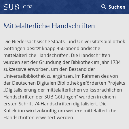
search
Suchen
GDZ
Mittelalterliche Handschriften
Die Niedersächsische Staats- und Universitätsbibliothek
Göttingen besitzt knapp 450 abendländische
mittelalterliche Handschriften. Die Handschriften
wurden seit der Gründung der Bibliothek im Jahr 1734
sukzessive erworben, um den Bestand der
Universalbibliothek zu ergänzen. Im Rahmen des von
der Deutschen Digitalen Bibliothek geförderten Projekts
„Digitalisierung der mittelalterlichen volkssprachlichen
Handschriften der SUB Göttingen“ wurden in einem
ersten Schritt 74 Handschriften digitalisiert. Die
Kollektion wird zukünftig um weitere mittelalterliche
Handschriften erweitert werden.