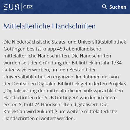
search
Suchen
GDZ
Mittelalterliche Handschriften
Die Niedersächsische Staats- und Universitätsbibliothek
Göttingen besitzt knapp 450 abendländische
mittelalterliche Handschriften. Die Handschriften
wurden seit der Gründung der Bibliothek im Jahr 1734
sukzessive erworben, um den Bestand der
Universalbibliothek zu ergänzen. Im Rahmen des von
der Deutschen Digitalen Bibliothek geförderten Projekts
„Digitalisierung der mittelalterlichen volkssprachlichen
Handschriften der SUB Göttingen“ wurden in einem
ersten Schritt 74 Handschriften digitalisiert. Die
Kollektion wird zukünftig um weitere mittelalterliche
Handschriften erweitert werden.