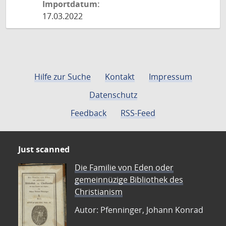
Importdatum:
17.03.2022
Hilfe zur Suche
Kontakt
Impressum
Datenschutz
Feedback
RSS-Feed
Just scanned
Die Familie von Eden oder
gemeinnüzige Bibliothek des
Christianism
Autor: Pfenninger, Johann Konrad