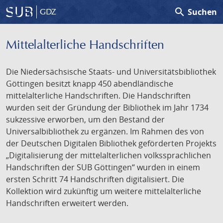
search
Suchen
GDZ
Mittelalterliche Handschriften
Die Niedersächsische Staats- und Universitätsbibliothek
Göttingen besitzt knapp 450 abendländische
mittelalterliche Handschriften. Die Handschriften
wurden seit der Gründung der Bibliothek im Jahr 1734
sukzessive erworben, um den Bestand der
Universalbibliothek zu ergänzen. Im Rahmen des von
der Deutschen Digitalen Bibliothek geförderten Projekts
„Digitalisierung der mittelalterlichen volkssprachlichen
Handschriften der SUB Göttingen“ wurden in einem
ersten Schritt 74 Handschriften digitalisiert. Die
Kollektion wird zukünftig um weitere mittelalterliche
Handschriften erweitert werden.