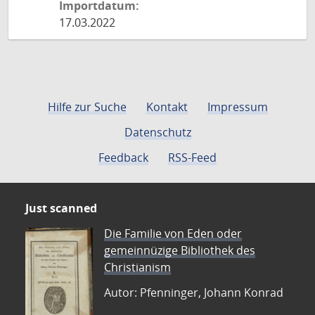
Importdatum:
17.03.2022
Hilfe zur Suche
Kontakt
Impressum
Datenschutz
Feedback
RSS-Feed
Just scanned
Die Familie von Eden oder
gemeinnüzige Bibliothek des
Christianism
Autor: Pfenninger, Johann Konrad