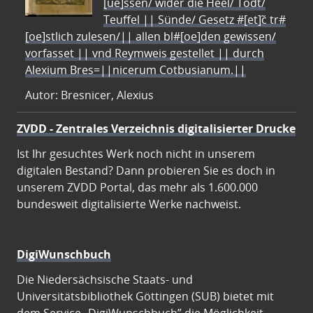
[ue]ssen/ wider die Heel/ Todt/
Teuffel || Sünde/ Gesetz #[et]c̃ tr#
[oe]stlich zulesen/|| allen bl#[oe]den gewissen/
vorfasset || vnd Reymweis gestellet || durch
Alexium Bres=||nicerum Cotbusianum.||
Autor: Bresnicer, Alexius
ZVDD - Zentrales Verzeichnis digitalisierter Drucke
Ist Ihr gesuchtes Werk noch nicht in unserem
digitalen Bestand? Dann probieren Sie es doch in
unserem ZVDD Portal, das mehr als 1.600.000
bundesweit digitalisierte Werke nachweist.
DigiWunschbuch
Die Niedersächsische Staats- und
Universitätsbibliothek Göttingen (SUB) bietet mit