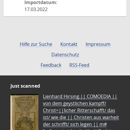
Importdatum:
17.03.2022
Hilfe zur Suche
Kontakt
Impressum
Datenschutz
Feedback
RSS-Feed
Just scanned
Lienhard Hirsing.|| COMOEDIA ||
von dem geystlichen kampff/
Christ=||licher Ritterschafft/ das
ist/ wie die || Christen aus warheit
der schrifft/ sich legen || m#