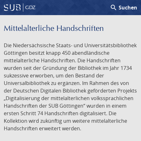
search
Suchen
GDZ
Mittelalterliche Handschriften
Die Niedersächsische Staats- und Universitätsbibliothek
Göttingen besitzt knapp 450 abendländische
mittelalterliche Handschriften. Die Handschriften
wurden seit der Gründung der Bibliothek im Jahr 1734
sukzessive erworben, um den Bestand der
Universalbibliothek zu ergänzen. Im Rahmen des von
der Deutschen Digitalen Bibliothek geförderten Projekts
„Digitalisierung der mittelalterlichen volkssprachlichen
Handschriften der SUB Göttingen“ wurden in einem
ersten Schritt 74 Handschriften digitalisiert. Die
Kollektion wird zukünftig um weitere mittelalterliche
Handschriften erweitert werden.