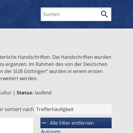
search
Suchen
lterliche Handschriften. Die Handschriften wurden
k zu ergänzen. Im Rahmen des von der Deutschen
ften der SUB Göttingen“ wurden in einem ersten
 erweitert werden.
Kultur |
Status:
laufend
er
sortiert nach
remove
Alle Filter entfernen
Autoren