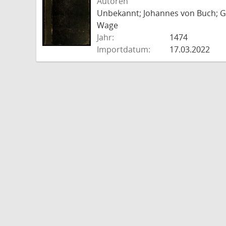
Autoren
Unbekannt; Johannes von Buch; Go
Wage
Jahr:
1474
Importdatum:
17.03.2022