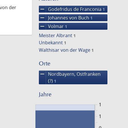
 von der
remove
Godefridus de Franconia
1
remove
Johannes von Buch
1
remove
Volmar
1
Meister Albrant
1
Unbekannt
1
Walthisar von der Wage
1
Orte
remove
Nordbayern, Ostfranken
(?)
1
Jahre
1
1