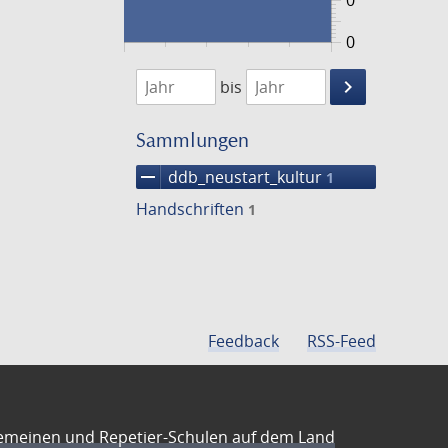
0
0
1474
1475
keyboard_arrow_right
bis
Suche
einschränke
Sammlungen
remove
ddb_neustart_kultur
1
Handschriften
1
Feedback
RSS-Feed
emeinen und Repetier-Schulen auf dem Land