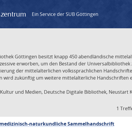
gszentrum
Ein Service der SUB Göttingen
liothek Göttingen besitzt knapp 450 abendländische mittela
ukzessive erworben, um den Bestand der Universalbibliothe
lisierung der mittelalterlichen volkssprachlichen Handschri
ion wird zukünftig um weitere mittelalterliche Handschriften
ultur und Medien, Deutsche Digitale Bibliothek, Neustart 
1 Treff
sch-medizinisch-naturkundliche Sammelhandschrift