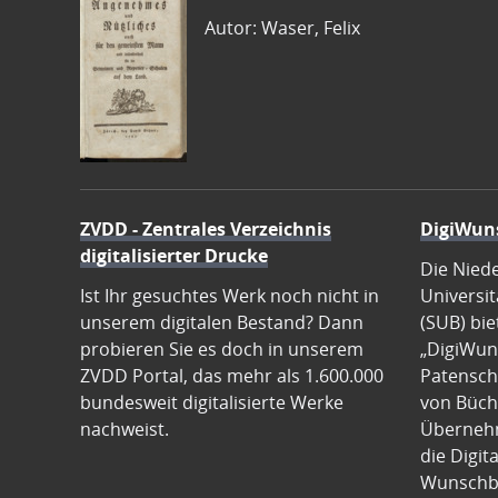
Autor: Waser, Felix
ZVDD - Zentrales Verzeichnis
DigiWun
digitalisierter Drucke
Die Nied
Ist Ihr gesuchtes Werk noch nicht in
Universit
unserem digitalen Bestand? Dann
(SUB) bie
probieren Sie es doch in unserem
„DigiWun
ZVDD Portal, das mehr als 1.600.000
Patenscha
bundesweit digitalisierte Werke
von Büch
nachweist.
Übernehm
die Digit
Wunschb