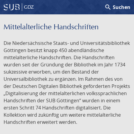
search
Suchen
GDZ
Mittelalterliche Handschriften
Die Niedersächsische Staats- und Universitätsbibliothek
Göttingen besitzt knapp 450 abendländische
mittelalterliche Handschriften. Die Handschriften
wurden seit der Gründung der Bibliothek im Jahr 1734
sukzessive erworben, um den Bestand der
Universalbibliothek zu ergänzen. Im Rahmen des von
der Deutschen Digitalen Bibliothek geförderten Projekts
„Digitalisierung der mittelalterlichen volkssprachlichen
Handschriften der SUB Göttingen“ wurden in einem
ersten Schritt 74 Handschriften digitalisiert. Die
Kollektion wird zukünftig um weitere mittelalterliche
Handschriften erweitert werden.