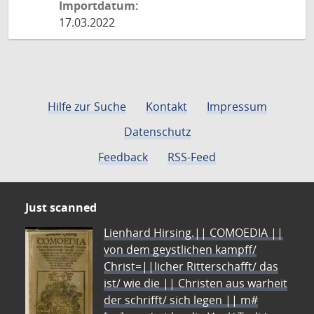
Importdatum:
17.03.2022
Hilfe zur Suche
Kontakt
Impressum
Datenschutz
Feedback
RSS-Feed
Just scanned
Lienhard Hirsing.|| COMOEDIA ||
von dem geystlichen kampff/
Christ=||licher Ritterschafft/ das
ist/ wie die || Christen aus warheit
der schrifft/ sich legen || m#