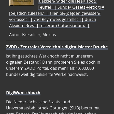
[ue]ssen/ wider die Heel/ Todt/
Teuffel || Sünde/ Gesetz #[et]c̃ tr#
[oe]stlich zulesen/|| allen bl#[oe]den gewissen/
vorfasset || vnd Reymweis gestellet || durch
Alexium Bres=||nicerum Cotbusianum.||
Autor: Bresnicer, Alexius
ZVDD - Zentrales Verzeichnis digitalisierter Drucke
Ist Ihr gesuchtes Werk noch nicht in unserem
digitalen Bestand? Dann probieren Sie es doch in
unserem ZVDD Portal, das mehr als 1.600.000
bundesweit digitalisierte Werke nachweist.
DigiWunschbuch
Die Niedersächsische Staats- und
Universitätsbibliothek Göttingen (SUB) bietet mit