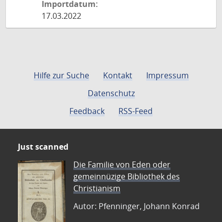
Importdatum:
17.03.2022
Hilfe zur Suche
Kontakt
Impressum
Datenschutz
Feedback
RSS-Feed
Just scanned
Die Familie von Eden oder
gemeinnüzige Bibliothek des
Christianism
Autor: Pfenninger, Johann Konrad