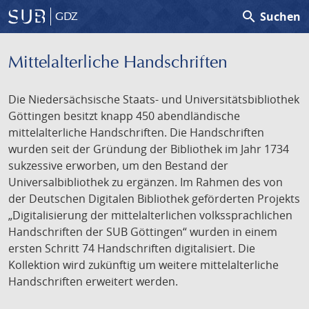
search
Suchen
GDZ
Mittelalterliche Handschriften
Die Niedersächsische Staats- und Universitätsbibliothek
Göttingen besitzt knapp 450 abendländische
mittelalterliche Handschriften. Die Handschriften
wurden seit der Gründung der Bibliothek im Jahr 1734
sukzessive erworben, um den Bestand der
Universalbibliothek zu ergänzen. Im Rahmen des von
der Deutschen Digitalen Bibliothek geförderten Projekts
„Digitalisierung der mittelalterlichen volkssprachlichen
Handschriften der SUB Göttingen“ wurden in einem
ersten Schritt 74 Handschriften digitalisiert. Die
Kollektion wird zukünftig um weitere mittelalterliche
Handschriften erweitert werden.