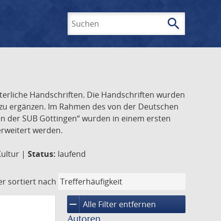
search
Suchen
lterliche Handschriften. Die Handschriften wurden
k zu ergänzen. Im Rahmen des von der Deutschen
ften der SUB Göttingen“ wurden in einem ersten
 erweitert werden.
Kultur |
Status:
laufend
er
sortiert nach
remove
Alle Filter entfernen
Autoren