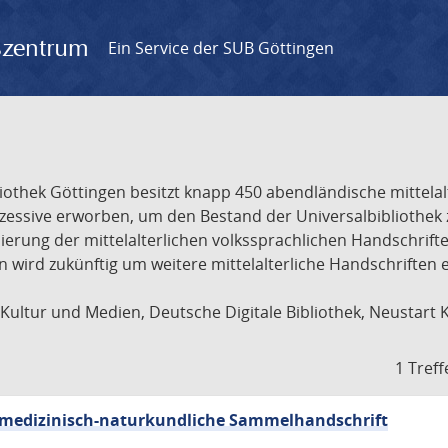
gszentrum
Ein Service der SUB Göttingen
liothek Göttingen besitzt knapp 450 abendländische mittela
ukzessive erworben, um den Bestand der Universalbibliothe
lisierung der mittelalterlichen volkssprachlichen Handschri
ion wird zukünftig um weitere mittelalterliche Handschriften
ultur und Medien, Deutsche Digitale Bibliothek, Neustart 
1 Treff
sch-medizinisch-naturkundliche Sammelhandschrift