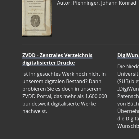
Autor: Pfenninger, Johann Konrad
ZVDD - Zentrales Verzeichnis
DigiWun
digitalisierter Drucke
Die Nied
Ist Ihr gesuchtes Werk noch nicht in
Universit
unserem digitalen Bestand? Dann
(SUB) bie
probieren Sie es doch in unserem
„DigiWun
ZVDD Portal, das mehr als 1.600.000
Patenscha
bundesweit digitalisierte Werke
von Büch
nachweist.
Übernehm
die Digit
Wunschb