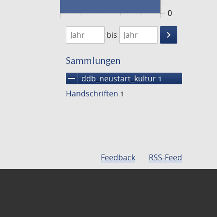
0
1474
1475
keyboard_arrow_right
bis
Suche
einschränke
Sammlungen
remove
ddb_neustart_kultur
1
Handschriften
1
Feedback
RSS-Feed