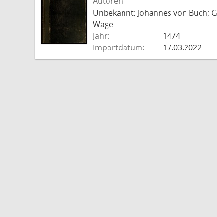
Autoren
Unbekannt; Johannes von Buch; Go
Wage
Jahr:
1474
Importdatum:
17.03.2022