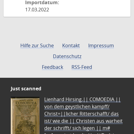
Importdatum:
17.03.2022
Hilfe zur Suche
Kontakt
Impressum
Datenschutz
Feedback
RSS-Feed
Just scanned
Lienhard Hirsing.|| COMOEDIA ||
von dem geystlichen kampff/
Christ=||licher Ritterschafft/ das
ist/ wie die || Christen aus warheit
der schrifft/ sich legen || m#