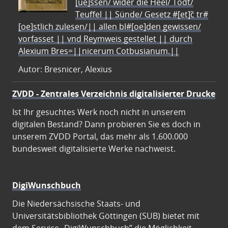
[ue]ssen/ wider die Heel/ Todt/
Teuffel || Sünde/ Gesetz #[et]c̃ tr#
[oe]stlich zulesen/|| allen bl#[oe]den gewissen/
vorfasset || vnd Reymweis gestellet || durch
Alexium Bres=||nicerum Cotbusianum.||
Autor: Bresnicer, Alexius
ZVDD - Zentrales Verzeichnis digitalisierter Drucke
Ist Ihr gesuchtes Werk noch nicht in unserem
digitalen Bestand? Dann probieren Sie es doch in
unserem ZVDD Portal, das mehr als 1.600.000
bundesweit digitalisierte Werke nachweist.
DigiWunschbuch
Die Niedersächsische Staats- und
Universitätsbibliothek Göttingen (SUB) bietet mit