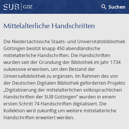
search
Suchen
GDZ
Mittelalterliche Handschriften
Die Niedersächsische Staats- und Universitätsbibliothek
Göttingen besitzt knapp 450 abendländische
mittelalterliche Handschriften. Die Handschriften
wurden seit der Gründung der Bibliothek im Jahr 1734
sukzessive erworben, um den Bestand der
Universalbibliothek zu ergänzen. Im Rahmen des von
der Deutschen Digitalen Bibliothek geförderten Projekts
„Digitalisierung der mittelalterlichen volkssprachlichen
Handschriften der SUB Göttingen“ wurden in einem
ersten Schritt 74 Handschriften digitalisiert. Die
Kollektion wird zukünftig um weitere mittelalterliche
Handschriften erweitert werden.