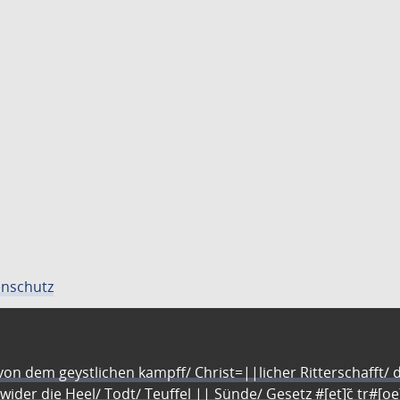
nschutz
n dem geystlichen kampff/ Christ=||licher Ritterschafft/ da
 wider die Heel/ Todt/ Teuffel || Sünde/ Gesetz #[et]c̃ tr#[o