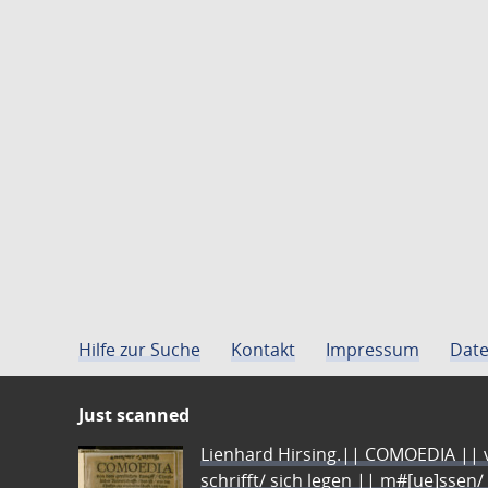
Hilfe zur Suche
Kontakt
Impressum
Date
Just scanned
Lienhard Hirsing.|| COMOEDIA || vo
schrifft/ sich legen || m#[ue]ssen/