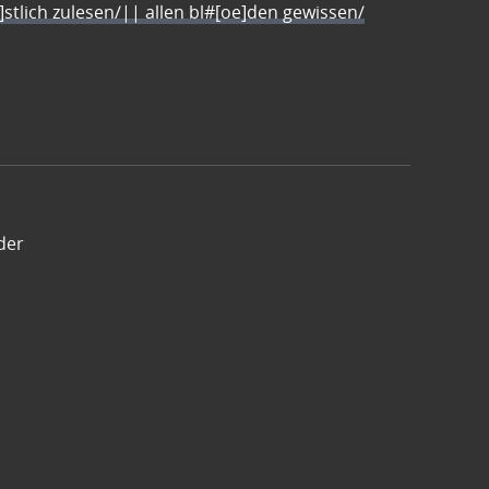
e]stlich zulesen/|| allen bl#[oe]den gewissen/
der