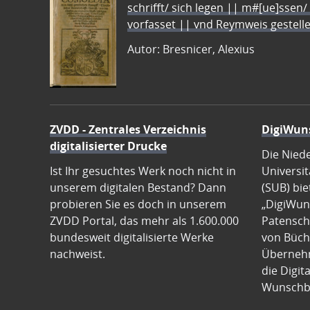
schrifft/ sich legen || m#[ue]ssen/
vorfasset || vnd Reymweis gestel
Autor: Bresnicer, Alexius
ZVDD - Zentrales Verzeichnis
DigiWun
digitalisierter Drucke
Die Nied
Ist Ihr gesuchtes Werk noch nicht in
Universit
unserem digitalen Bestand? Dann
(SUB) bie
probieren Sie es doch in unserem
„DigiWun
ZVDD Portal, das mehr als 1.600.000
Patenscha
bundesweit digitalisierte Werke
von Büch
nachweist.
Übernehm
die Digit
Wunschb