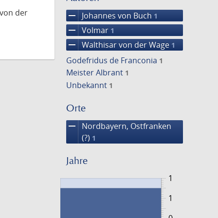
 von der
remove
Johannes von Buch
1
remove
Volmar
1
remove
Walthisar von der Wage
1
Godefridus de Franconia
1
Meister Albrant
1
Unbekannt
1
Orte
remove
Nordbayern, Ostfranken
(?)
1
Jahre
1
1