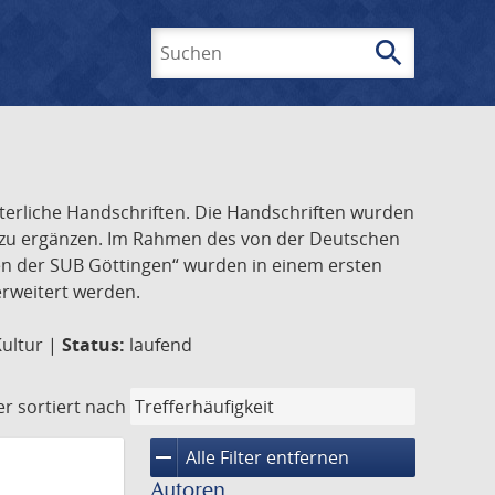
search
Suchen
lterliche Handschriften. Die Handschriften wurden
k zu ergänzen. Im Rahmen des von der Deutschen
ften der SUB Göttingen“ wurden in einem ersten
 erweitert werden.
Kultur |
Status:
laufend
er
sortiert nach
remove
Alle Filter entfernen
Autoren