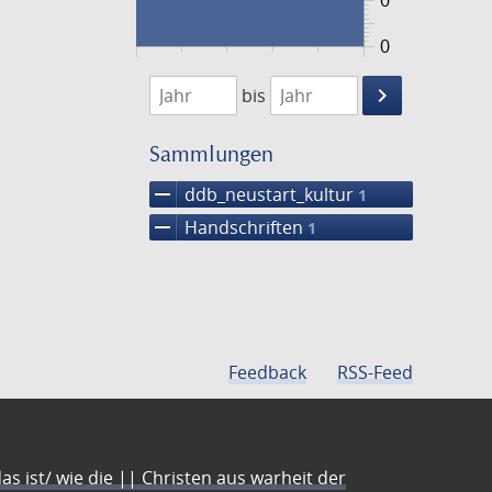
0
0
1474
1475
keyboard_arrow_right
bis
Suche
einschränke
Sammlungen
remove
ddb_neustart_kultur
1
remove
Handschriften
1
Feedback
RSS-Feed
s ist/ wie die || Christen aus warheit der