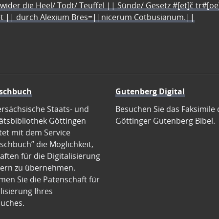
 wider die Heel/ Todt/ Teuffel || Sünde/ Gesetz #[et]c̃ tr#[o
let || durch Alexium Bres=||nicerum Cotbusianum.||
schbuch
Gutenberg Digital
ersächsische Staats- und
Besuchen Sie das Faksimile 
ätsbibliothek Göttingen
Göttinger Gutenberg Bibel.
tet mit dem Service
schbuch” die Möglichkeit,
ften für die Digitalisierung
ern zu übernehmen.
en Sie die Patenschaft für
alisierung Ihres
uches.