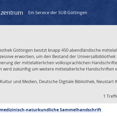
gszentrum
Ein Service der SUB Göttingen
liothek Göttingen besitzt knapp 450 abendländische mittela
ukzessive erworben, um den Bestand der Universalbibliothe
lisierung der mittelalterlichen volkssprachlichen Handschri
ion wird zukünftig um weitere mittelalterliche Handschriften
ultur und Medien, Deutsche Digitale Bibliothek, Neustart 
1 Treff
sch-medizinisch-naturkundliche Sammelhandschrift