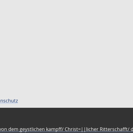
nschutz
n dem geystlichen kampff/ Christ=||licher Ritterschafft/ da