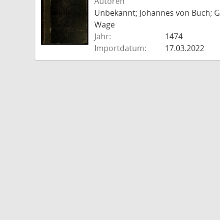
Autoren
Unbekannt; Johannes von Buch; Go
Wage
Jahr:
1474
Importdatum:
17.03.2022