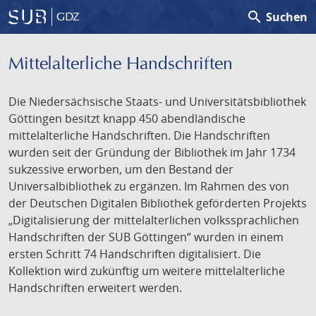
search
Suchen
GDZ
Mittelalterliche Handschriften
Die Niedersächsische Staats- und Universitätsbibliothek
Göttingen besitzt knapp 450 abendländische
mittelalterliche Handschriften. Die Handschriften
wurden seit der Gründung der Bibliothek im Jahr 1734
sukzessive erworben, um den Bestand der
Universalbibliothek zu ergänzen. Im Rahmen des von
der Deutschen Digitalen Bibliothek geförderten Projekts
„Digitalisierung der mittelalterlichen volkssprachlichen
Handschriften der SUB Göttingen“ wurden in einem
ersten Schritt 74 Handschriften digitalisiert. Die
Kollektion wird zukünftig um weitere mittelalterliche
Handschriften erweitert werden.