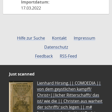
Importdatum:
17.03.2022
Hilfe zur Suche
Kontakt
Impressum
Datenschutz
Feedback
RSS-Feed
Just scanned
Lienhard Hirsing.|| COMOEDIA ||
von dem geystlichen kampff/
Christ=||licher Ritterschafft/ das
ist/ wie die || Christen aus warheit
der schrifft/ sich legen || m#