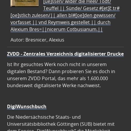
[ue]ssen/ wider die Heel/ Todt/
Teuffel || Sünde/ Gesetz #[et]c̃ tr#
[oe]stlich zulesen/|| allen bl#[oe]den gewissen/
vorfasset || vnd Reymweis gestellet || durch
Alexium Bres=||nicerum Cotbusianum.||
Autor: Bresnicer, Alexius
ZVDD - Zentrales Verzeichnis digitalisierter Drucke
Ist Ihr gesuchtes Werk noch nicht in unserem
digitalen Bestand? Dann probieren Sie es doch in
unserem ZVDD Portal, das mehr als 1.600.000
bundesweit digitalisierte Werke nachweist.
DigiWunschbuch
Die Niedersächsische Staats- und
Universitätsbibliothek Göttingen (SUB) bietet mit