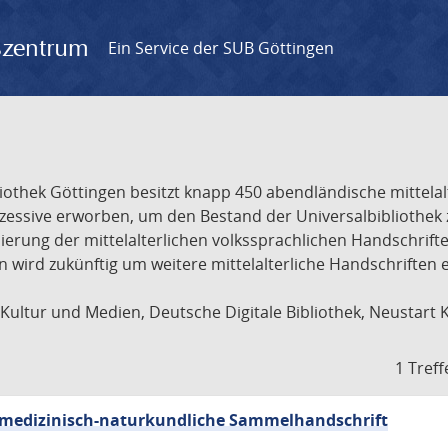
gszentrum
Ein Service der SUB Göttingen
liothek Göttingen besitzt knapp 450 abendländische mittela
ukzessive erworben, um den Bestand der Universalbibliothe
lisierung der mittelalterlichen volkssprachlichen Handschri
ion wird zukünftig um weitere mittelalterliche Handschriften
ultur und Medien, Deutsche Digitale Bibliothek, Neustart 
1 Treff
sch-medizinisch-naturkundliche Sammelhandschrift