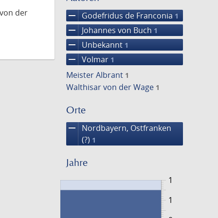
 von der
remove
Godefridus de Franconia
1
remove
Johannes von Buch
1
remove
Unbekannt
1
remove
Volmar
1
Meister Albrant
1
Walthisar von der Wage
1
Orte
remove
Nordbayern, Ostfranken
(?)
1
Jahre
1
1