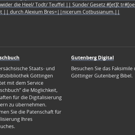
 wider die Heel/ Todt/ Teuffel || Sünde/ Gesetz #[et]c̃ tr#[o
let || durch Alexium Bres=||nicerum Cotbusianum.||
schbuch
Gutenberg Digital
ersächsische Staats- und
Besuchen Sie das Faksimile 
ätsbibliothek Göttingen
Göttinger Gutenberg Bibel.
tet mit dem Service
schbuch” die Möglichkeit,
ften für die Digitalisierung
ern zu übernehmen.
en Sie die Patenschaft für
alisierung Ihres
uches.