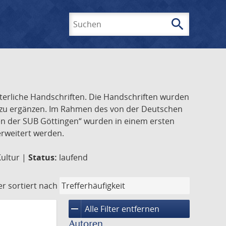
search
Suchen
lterliche Handschriften. Die Handschriften wurden
k zu ergänzen. Im Rahmen des von der Deutschen
ften der SUB Göttingen“ wurden in einem ersten
 erweitert werden.
Kultur |
Status:
laufend
er
sortiert nach
remove
Alle Filter entfernen
Autoren