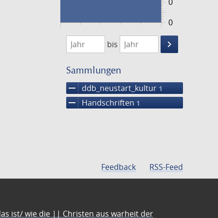
0
0
1474
1475
keyboard_arrow_right
bis
Suche
einschränke
Sammlungen
remove
ddb_neustart_kultur
1
remove
Handschriften
1
Feedback
RSS-Feed
s ist/ wie die || Christen aus warheit der