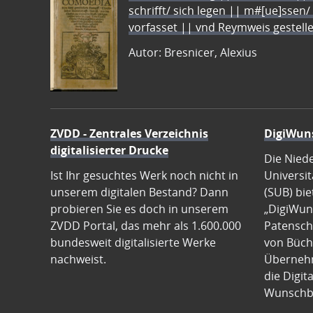
schrifft/ sich legen || m#[ue]ssen/
vorfasset || vnd Reymweis gestel
Autor: Bresnicer, Alexius
ZVDD - Zentrales Verzeichnis
DigiWun
digitalisierter Drucke
Die Nied
Ist Ihr gesuchtes Werk noch nicht in
Universit
unserem digitalen Bestand? Dann
(SUB) bie
probieren Sie es doch in unserem
„DigiWun
ZVDD Portal, das mehr als 1.600.000
Patenscha
bundesweit digitalisierte Werke
von Büch
nachweist.
Übernehm
die Digit
Wunschb