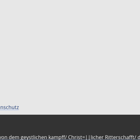
nschutz
n dem geystlichen kampff/ Christ=||licher Ritterschafft/ da