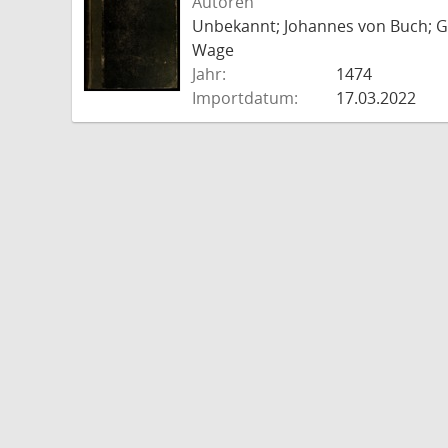
Autoren
Unbekannt; Johannes von Buch; Go
Wage
Jahr:
1474
Importdatum:
17.03.2022