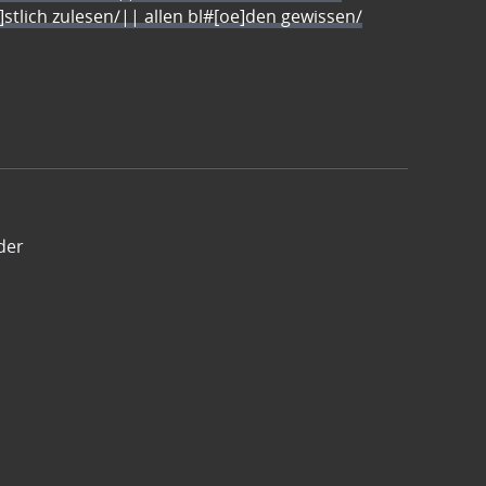
e]stlich zulesen/|| allen bl#[oe]den gewissen/
der