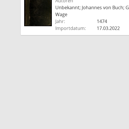
Autoren
Unbekannt; Johannes von Buch; Go
Wage
Jahr:
1474
Importdatum:
17.03.2022