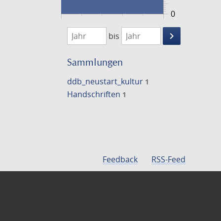
0
1474
1475
keyboard_arrow_right
bis
Suche
einschränke
Sammlungen
ddb_neustart_kultur
1
Handschriften
1
Feedback
RSS-Feed