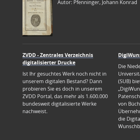
Autor: Pfenninger, Johann Konrad
ZVDD - Zentrales Verzeichnis
DigiWun
digitalisierter Drucke
Die Nied
Ist Ihr gesuchtes Werk noch nicht in
Universit
unserem digitalen Bestand? Dann
(SUB) bie
probieren Sie es doch in unserem
„DigiWun
ZVDD Portal, das mehr als 1.600.000
Patenscha
bundesweit digitalisierte Werke
von Büch
nachweist.
Übernehm
die Digit
Wunschb