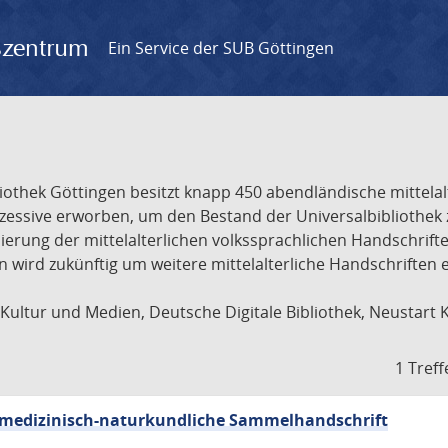
gszentrum
Ein Service der SUB Göttingen
liothek Göttingen besitzt knapp 450 abendländische mittela
ukzessive erworben, um den Bestand der Universalbibliothe
lisierung der mittelalterlichen volkssprachlichen Handschri
ion wird zukünftig um weitere mittelalterliche Handschriften
ultur und Medien, Deutsche Digitale Bibliothek, Neustart 
1 Treff
sch-medizinisch-naturkundliche Sammelhandschrift