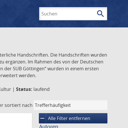
search
Suchen
lterliche Handschriften. Die Handschriften wurden
k zu ergänzen. Im Rahmen des von der Deutschen
ften der SUB Göttingen“ wurden in einem ersten
 erweitert werden.
Kultur |
Status:
laufend
er
sortiert nach
remove
Alle Filter entfernen
Autoren