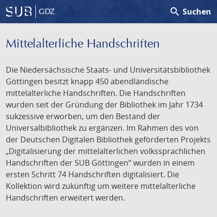
search
Suchen
GDZ
Mittelalterliche Handschriften
Die Niedersächsische Staats- und Universitätsbibliothek
Göttingen besitzt knapp 450 abendländische
mittelalterliche Handschriften. Die Handschriften
wurden seit der Gründung der Bibliothek im Jahr 1734
sukzessive erworben, um den Bestand der
Universalbibliothek zu ergänzen. Im Rahmen des von
der Deutschen Digitalen Bibliothek geförderten Projekts
„Digitalisierung der mittelalterlichen volkssprachlichen
Handschriften der SUB Göttingen“ wurden in einem
ersten Schritt 74 Handschriften digitalisiert. Die
Kollektion wird zukünftig um weitere mittelalterliche
Handschriften erweitert werden.