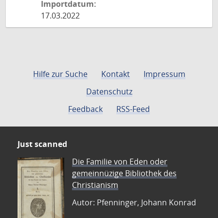
Importdatum:
17.03.2022
Hilfe zur Suche
Kontakt
Impressum
Datenschutz
Feedback
RSS-Feed
Just scanned
Die Familie von Eden oder
gemeinnüzige Bibliothek des
Christianism
Autor: Pfenninger, Johann Konrad