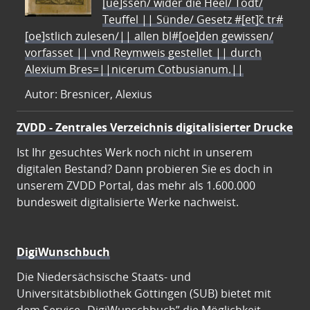
[ue]ssen/ wider die Heel/ Todt/
Teuffel || Sünde/ Gesetz #[et]c̃ tr#
[oe]stlich zulesen/|| allen bl#[oe]den gewissen/
vorfasset || vnd Reymweis gestellet || durch
Alexium Bres=||nicerum Cotbusianum.||
Autor: Bresnicer, Alexius
ZVDD - Zentrales Verzeichnis digitalisierter Drucke
Ist Ihr gesuchtes Werk noch nicht in unserem
digitalen Bestand? Dann probieren Sie es doch in
unserem ZVDD Portal, das mehr als 1.600.000
bundesweit digitalisierte Werke nachweist.
DigiWunschbuch
Die Niedersächsische Staats- und
Universitätsbibliothek Göttingen (SUB) bietet mit