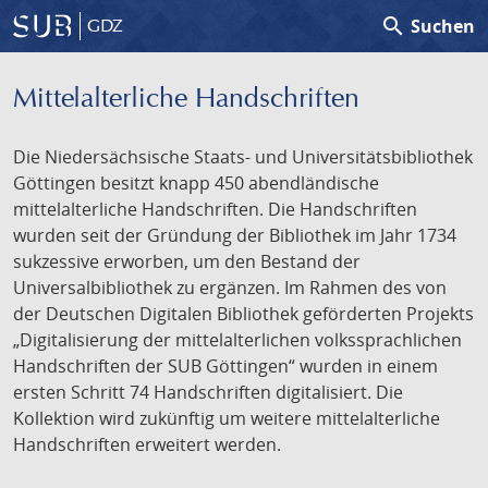
search
Suchen
GDZ
Mittelalterliche Handschriften
Die Niedersächsische Staats- und Universitätsbibliothek
Göttingen besitzt knapp 450 abendländische
mittelalterliche Handschriften. Die Handschriften
wurden seit der Gründung der Bibliothek im Jahr 1734
sukzessive erworben, um den Bestand der
Universalbibliothek zu ergänzen. Im Rahmen des von
der Deutschen Digitalen Bibliothek geförderten Projekts
„Digitalisierung der mittelalterlichen volkssprachlichen
Handschriften der SUB Göttingen“ wurden in einem
ersten Schritt 74 Handschriften digitalisiert. Die
Kollektion wird zukünftig um weitere mittelalterliche
Handschriften erweitert werden.