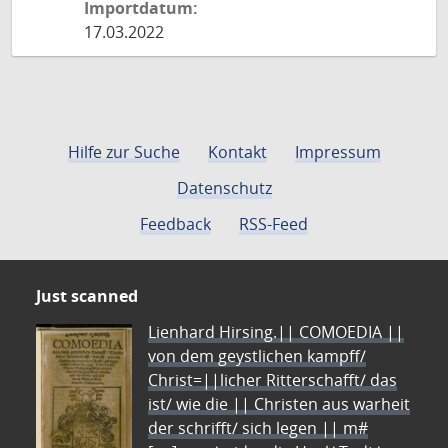
Importdatum:
17.03.2022
Hilfe zur Suche
Kontakt
Impressum
Datenschutz
Feedback
RSS-Feed
Just scanned
Lienhard Hirsing.|| COMOEDIA ||
von dem geystlichen kampff/
Christ=||licher Ritterschafft/ das
ist/ wie die || Christen aus warheit
der schrifft/ sich legen || m#