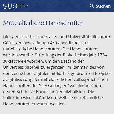
search
Suchen
GDZ
Mittelalterliche Handschriften
Die Niedersächsische Staats- und Universitätsbibliothek
Göttingen besitzt knapp 450 abendländische
mittelalterliche Handschriften. Die Handschriften
wurden seit der Gründung der Bibliothek im Jahr 1734
sukzessive erworben, um den Bestand der
Universalbibliothek zu ergänzen. Im Rahmen des von
der Deutschen Digitalen Bibliothek geförderten Projekts
„Digitalisierung der mittelalterlichen volkssprachlichen
Handschriften der SUB Göttingen“ wurden in einem
ersten Schritt 74 Handschriften digitalisiert. Die
Kollektion wird zukünftig um weitere mittelalterliche
Handschriften erweitert werden.