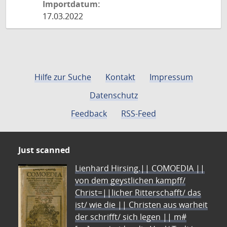
Importdatum:
17.03.2022
Hilfe zur Suche
Kontakt
Impressum
Datenschutz
Feedback
RSS-Feed
Just scanned
Lienhard Hirsing.|| COMOEDIA ||
von dem geystlichen kampff/
Christ=||licher Ritterschafft/ das
ist/ wie die || Christen aus warheit
der schrifft/ sich legen || m#