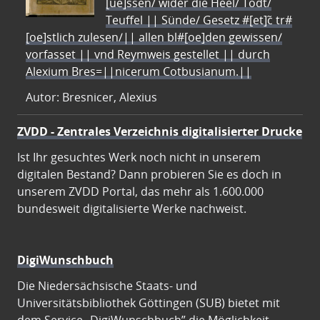
[ue]ssen/ wider die Heel/ Todt/
Teuffel || Sünde/ Gesetz #[et]c̃ tr#
[oe]stlich zulesen/|| allen bl#[oe]den gewissen/
vorfasset || vnd Reymweis gestellet || durch
Alexium Bres=||nicerum Cotbusianum.||
Autor: Bresnicer, Alexius
ZVDD - Zentrales Verzeichnis digitalisierter Drucke
Ist Ihr gesuchtes Werk noch nicht in unserem
digitalen Bestand? Dann probieren Sie es doch in
unserem ZVDD Portal, das mehr als 1.600.000
bundesweit digitalisierte Werke nachweist.
DigiWunschbuch
Die Niedersächsische Staats- und
Universitätsbibliothek Göttingen (SUB) bietet mit