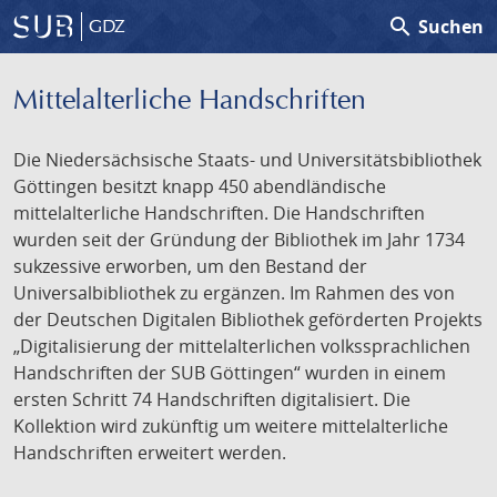
search
Suchen
GDZ
Mittelalterliche Handschriften
Die Niedersächsische Staats- und Universitätsbibliothek
Göttingen besitzt knapp 450 abendländische
mittelalterliche Handschriften. Die Handschriften
wurden seit der Gründung der Bibliothek im Jahr 1734
sukzessive erworben, um den Bestand der
Universalbibliothek zu ergänzen. Im Rahmen des von
der Deutschen Digitalen Bibliothek geförderten Projekts
„Digitalisierung der mittelalterlichen volkssprachlichen
Handschriften der SUB Göttingen“ wurden in einem
ersten Schritt 74 Handschriften digitalisiert. Die
Kollektion wird zukünftig um weitere mittelalterliche
Handschriften erweitert werden.