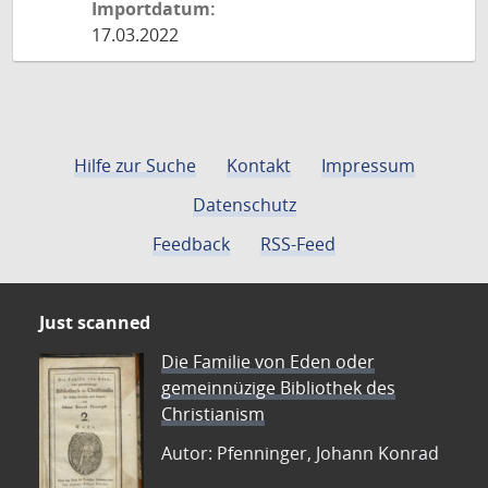
Importdatum:
17.03.2022
Hilfe zur Suche
Kontakt
Impressum
Datenschutz
Feedback
RSS-Feed
Just scanned
Die Familie von Eden oder
gemeinnüzige Bibliothek des
Christianism
Autor: Pfenninger, Johann Konrad